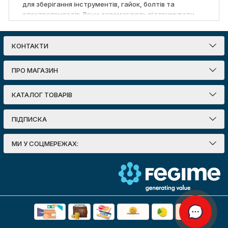
для зберігання інструментів, гайок, болтів та
електроприладів. Вони допомагають підтримувати
порядок, економити простір і прискорюють робочі
процеси. Сучасні системи зберігання бувають різних
типів: пластикові органайзери з прозорими ячейками
КОНТАКТИ
для дрібних деталей, міцні органайзери для
електроінструменту та багаторівневі бокси для
ПРО МАГАЗИН
кріплень. Металеві кейси витримують великі
навантаження та підходять для професійного
КАТАЛОГ ТОВАРІВ
використання. Поради з вибору включають оцінку
матеріалу корпусу, кількості відділень, якості замків
та ергономіки. Купити органайзер для інструменту
ПІДПИСКА
варто у спеціалізованих магазинах чи онлайн-
каталогах, де є гарантія якості та широкий
МИ У СОЦМЕРЕЖАХ:
асортимент. Використання органайзерів підвищує
ефективність роботи, продовжує термін служби
інструментів та забезпечує комфорт у побуті й на
будівництві.