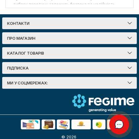
вибору перетину залежить безпека та надійність
системи. Кабель ВВГ 3х1 5 з мідними жилами
використовується переважно для освітлення,
вимикачів та малопотужних приладів, витримуючи
КОНТАКТИ
навантаження до 19 А (~4 кВт). Натомість кабель
ВВГнг 3х2 5 або силовий ВВГнг LS 3х2 5 призначений
ПРО МАГАЗИН
для розеткових груп, електроплит, пральних машин
та іншої техніки потужністю до 6 кВт. Для пересувних
КАТАЛОГ ТОВАРІВ
підключень застосовується гнучкий кабель ПВС 3х2 5.
Важливими є також спеціальні модифікації: ВВГнг FRLS
3х2 5 із вогнестійкою оболонкою та низьким
ПІДПИСКА
димовиділенням рекомендований для лікарень,
дитячих закладів та ТРЦ. При виборі кабелю
МИ У СОЦМЕРЕЖАХ:
враховуються умови прокладання, пожежна безпека
та тип споживачів. Мідні кабелі мають перевагу над
алюмінієвими завдяки кращій провідності та
довговічності. Правильно підібраний кабель дозволяє
уникнути перевантажень і продовжує термін служби
обладнання.
© 2026