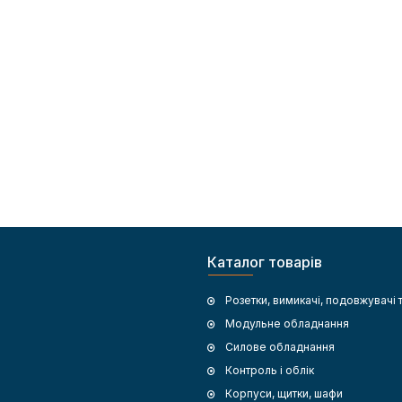
ua представлений повний
для об’єктів підвищеного ризику.
рументів, кабелів, модульних
враховувати правильний переріз
ків для електриків, що працюють
мм² для побутових систем до 10 кВ
 в побуті.
сонячні кабелі служать понад 25 р
забезпечуючи стабільну роботу с
економію коштів.
Каталог товарів
Розетки, вимикачі, подовжувачі 
Модульне обладнання
Силове обладнання
Контроль і облік
Корпуси, щитки, шафи