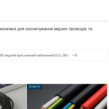
ризначені для оконечування мідних проводів та
185 мідний пресований кабельний ECO, UEC
Cтатті