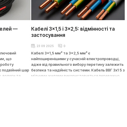
нелей —
Кабелі 3×1,5 і 3×2,5: відмінності та
застосування
23 09 2025
0
ключовий
Кабелі 3×1,5 мм² та 3×2,5 мм² є
ми, що
найпоширенішими у сучасній електропроводці,
 роботу
адже від правильного вибору перетину залежить
є подвійний шар
безпека та надійність системи. Кабель ВВГ 3х1 5 з
у, вологи та
мідними жилами використовується переважно
римує
для освітлення, вимикачів та малопотужних
C, короткочасно
приладів, витримуючи навантаження до 19 А (~4
сть і
кВт). Натомість кабель ВВГнг 3х2 5 або силовий
 надійності
ВВГнг LS 3х2 5 призначений для розеткових груп,
 за стандартами
електроплит, пральних машин та іншої техніки
OH гарантують
потужністю до 6 кВт. Для пересувних підключень
виділяють
застосовується гнучкий кабель ПВС 3х2 5.
 тоді як AD8 Dca
Важливими є також спеціальні модифікації: ВВГнг
ежної безпеки
FRLS 3х2 5 із вогнестійкою оболонкою та низьким