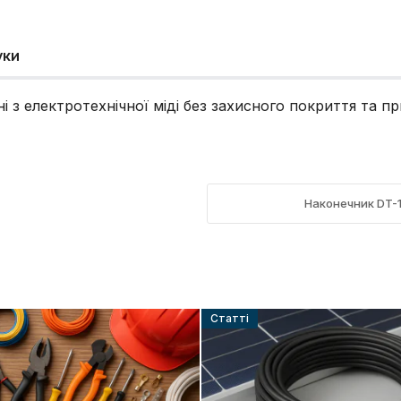
уки
і з електротехнічної міді без захисного покриття та п
Наконечник DT-
Cтатті