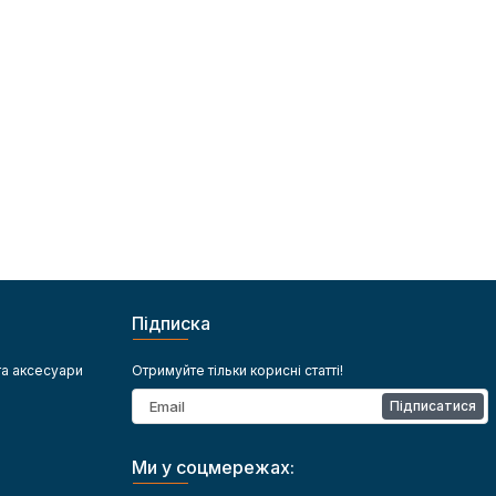
 Важливо
димовиділенням рекомендований для лікарень,
 кабелю — 4–6
дитячих закладів та ТРЦ. При виборі кабелю
т. Якісні
враховуються умови прокладання, пожежна
оків,
безпека та тип споживачів. Мідні кабелі мають
танції та
перевагу над алюмінієвими завдяки кращій
провідності та довговічності. Правильно
підібраний кабель дозволяє уникнути
перевантажень і продовжує термін служби
обладнання.
Підписка
та аксесуари
Отримуйте тільки корисні статті!
Підписатися
Ми у соцмережах: