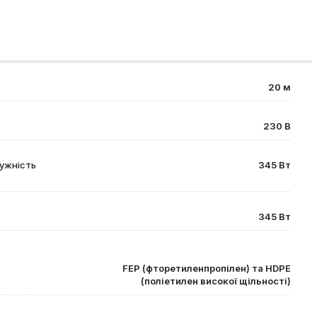
20 м
230 В
ужність
345 Вт
345 Вт
FEP (фторетиленпропілен) та HDPE
(поліетилен високої щільності)