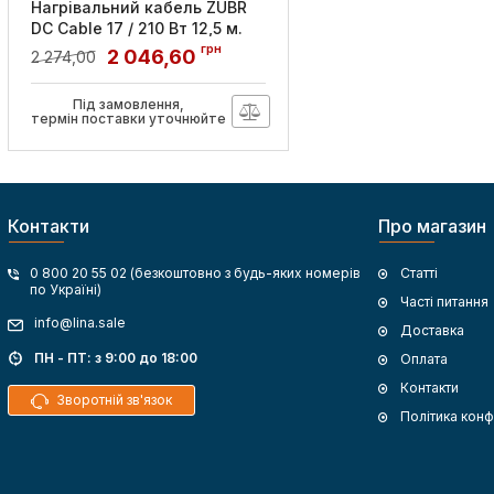
Нагрівальний кабель ZUBR
DC Cable 17 / 210 Вт 12,5 м.
грн
Артикул:
4820120222344
2 046,60
2 274,00
Під замовлення,
термін поставки уточнюйте
Контакти
Про магазин
0 800 20 55 02 (безкоштовно з будь-яких номерів
Статті
по Україні)
Часті питання
info@lina.sale
Доставка
ПН - ПТ: з 9:00 до 18:00
Оплата
Контакти
Зворотній зв'язок
Політика конф