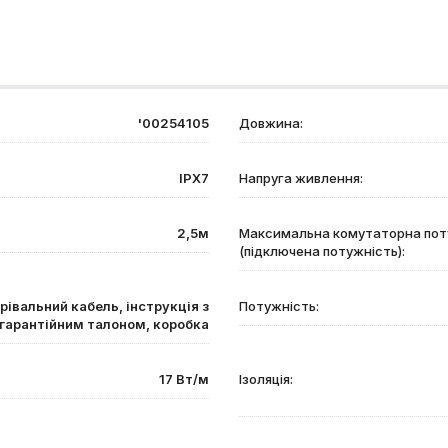
'00254105
Довжина:
ІРХ7
Напруга живлення:
2,5м
Максимальна комутаторна пот
(підключена потужність):
рівальний кабель, інструкція з
Потужність:
гарантійним талоном, коробка
17 Вт/м
Ізоляція: