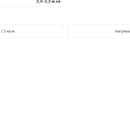
2,0–2,5 м.кв
 2 кв.м.
Нагріва