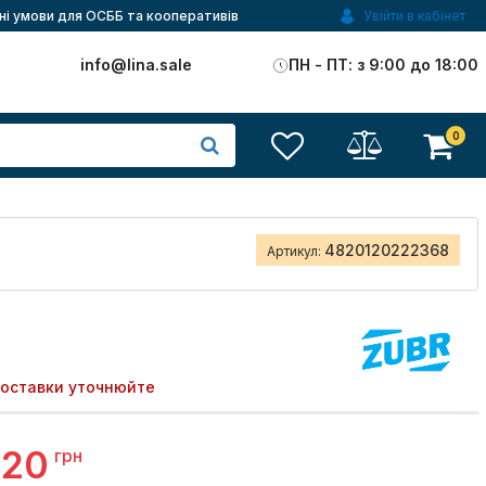
ні умови для ОСББ та кооперативів
Увійти в кабінет
)
info@lina.sale
ПН - ПТ: з 9:00 до 18:00
0
4820120222368
Артикул:
поставки уточнюйте
,20
грн