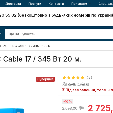
Доставка
Послуги
Контакти
Покупцям
Спеціаль
20 55 02 (безкоштовно з будь-яких номерів по Україні
и
ь ZUBR DC Cable 17 / 345 Вт 20 м.
Cable 17 / 345 Вт 20 м.
(
2
)
Суперціна
Залишити відгук
⏳ Під замовлення, термін 
-10 %
2 725
3 028,00
грн