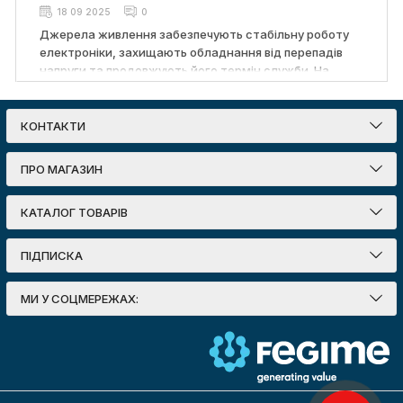
18 09 2025
0
Джерела живлення забезпечують стабільну роботу
електроніки, захищають обладнання від перепадів
напруги та продовжують його термін служби. На
ринку представлені різні рішення: імпульсні блоки
живлення для побутової техніки та LED-освітлення,
UPS (джерела безперебійного живлення) для офісів і
КОНТАКТИ
серверних, резервні інвертори та генератори для
приватних будинків і бізнесу. Вибір залежить від
ПРО МАГАЗИН
потужності, умов експлуатації та функціональних
можливостей. Імпульсні блоки відзначаються
КАТАЛОГ ТОВАРІВ
компактністю та високим ККД, UPS гарантують
безперервність роботи комп’ютерів та серверів, а
резервні рішення забезпечують автономність у разі
ПІДПИСКА
тривалих відключень електроенергії. Ціни
коливаються від 300 грн за прості моделі до 20 000
МИ У СОЦМЕРЕЖАХ:
грн і більше за промислові системи. Перед покупкою
важливо врахувати потреби, термін служби
акумуляторів, гарантію та наявність сервісу. Обрати і
купити надійні джерела живлення можна у каталозі
Lina.com.ua.