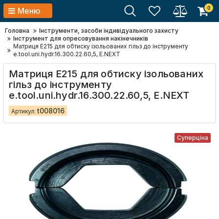
0
Меню
Головна
Інструменти, засоби індивідуального захисту
Інструмент для опресовування накінечників
Матриця Е215 для обтиску ізольованих гільз до інструменту
e.tool.uni.hydr.16.300.22.60,5, E.NEXT
Матриця Е215 для обтиску ізольованих
гільз до інструменту
e.tool.uni.hydr.16.300.22.60,5, E.NEXT
t008016
Артикул:
Суперціна