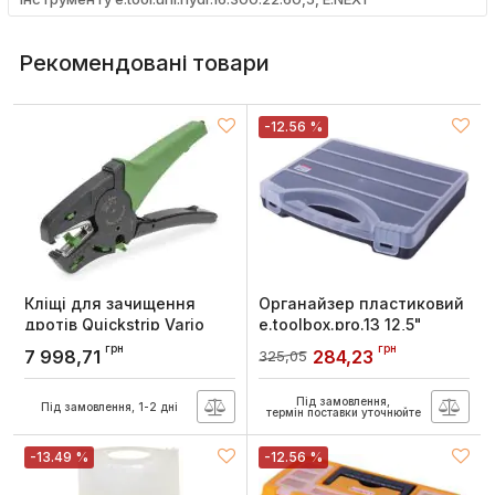
Рекомендовані товари
-12.56 %
Кліщі для зачищення
Органайзер пластиковий
дротів Quickstrip Vario
e.toolbox.pro.13 12,5"
0,03 мм.кв - 16 мм.кв,
320x255x50мм, E.NEXT
грн
грн
7 998,71
284,23
325,05
WAGO
Артикул:
t011013
Артикул:
206-1125
Під замовлення,
Під замовлення, 1-2 дні
термін поставки уточнюйте
-13.49 %
-12.56 %