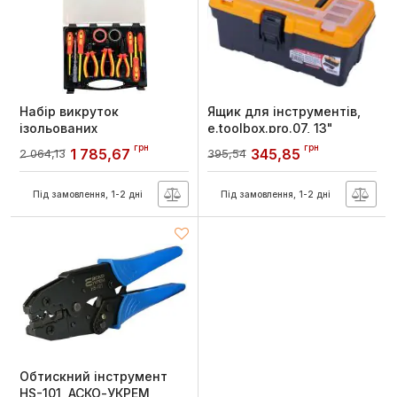
Набір викруток
Ящик для інструментів,
ізольованих
e.toolbox.pro.07, 13"
e.tool.set.8000.11, E.NEXT
320x158x137 мм, E.NEXT
грн
грн
1 785,67
345,85
2 064,13
395,54
Артикул:
t009009
Артикул:
t011007
Під замовлення, 1-2 дні
Під замовлення, 1-2 дні
Обтискний інструмент
HS-101, АСКО-УКРЕМ