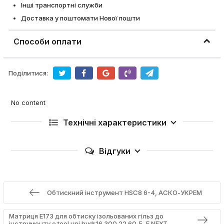
Інші транспортні служби
Доставка у поштомати Нової пошти
Способи оплати
Поділитися:
No content
Технічні характеристики
Відгуки
Обтискний інструмент HSC8 6-4, АСКО-УКРЕМ
Матриця Е173 для обтиску ізольованих гільз до
інструменту e.tool.uni.hydr.16.300.22.60,5, E.NEXT