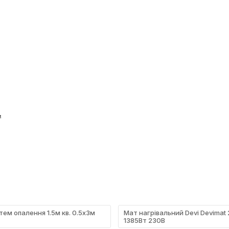
²
ем опалення 1.5м кв. 0.5х3м
Мат нагрівальний Devi Devimat
1385Вт 230В