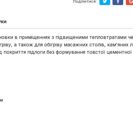
Поділитися:
уки
новки в приміщеннях з підвищеними тепловтратами чере
ріву, а також для обігріву масажних столів, кам'яних
д покриття підлоги без формування товстої цементної
см