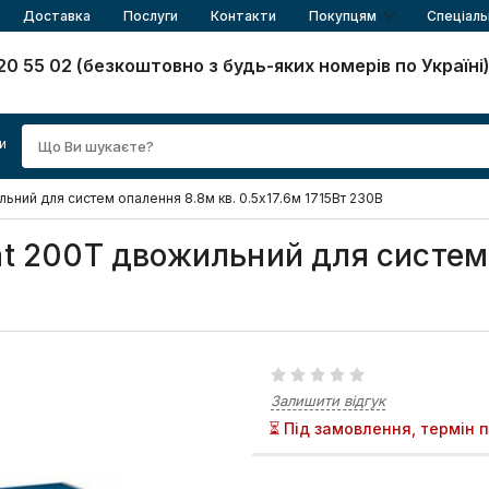
Доставка
Послуги
Контакти
Покупцям
Спеціаль
20 55 02 (безкоштовно з будь-яких номерів по Україні
и
ьний для систем опалення 8.8м кв. 0.5x17.6м 1715Вт 230В
at 200T двожильний для систем
Залишити відгук
⏳ Під замовлення, термін 