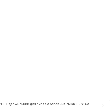
 200T двожильний для систем опалення 7м кв. 0.5x14м