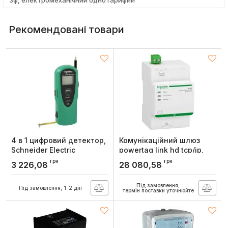
3ф, електромеханічний однотарифий
Рекомендовані товари
4 в 1 цифровий детектор,
Комунікаційний шлюз
Schneider Electric
powertag link hd tcp/ip,
Schneider Electric
Артикул:
IMT23204
грн
грн
3 226,08
28 080,58
Артикул:
A9XMWD100
Під замовлення,
Під замовлення, 1-2 дні
термін поставки уточнюйте