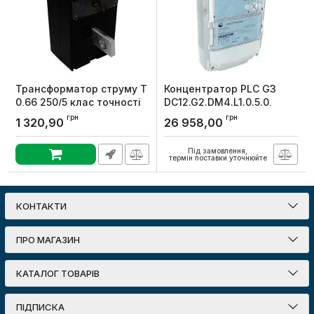
Трансформатор струму Т
Концентратор PLC G3
0,66 250/5 клас точності
DC12.G2.DM4.L1.0.5.0,
0,5S, Мегомметр
Elgama
грн
грн
1 320,90
26 958,00
Артикул:
00073870
Артикул:
00129754
Під замовлення,
термін поставки уточнюйте
КОНТАКТИ
ПРО МАГАЗИН
КАТАЛОГ ТОВАРІВ
ПІДПИСКА