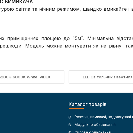
ГО ВИМИКАЧА
урою світла та нічним режимом, швидко вмикайте і 
2
хих приміщеннях площею до 15м
. Мінімальна відст
перешкоди. Модель можна монтувати як на рівну, так
4200K-6000K White, VIDEX
LED Світильник з вентил
Каталог товарів
Розетки, вимикачі, подовжувачі 
Модульне обладнання
Силове обладнання