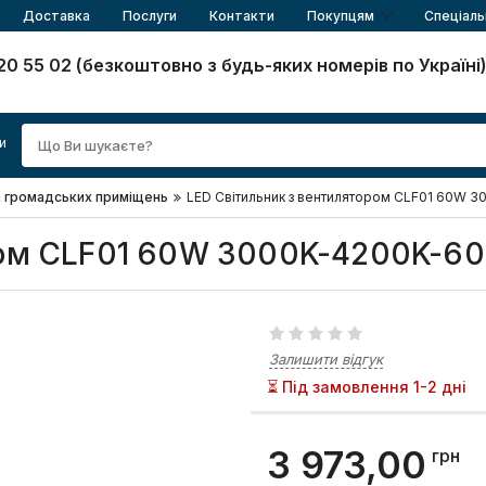
Доставка
Послуги
Контакти
Покупцям
Спеціаль
20 55 02 (безкоштовно з будь-яких номерів по Україні
и
а громадських приміщень
LED Світильник з вентилятором CLF01 60W 3
ром CLF01 60W 3000K-4200K-60
Залишити відгук
⏳ Під замовлення 1-2 дні
3 973,00
грн