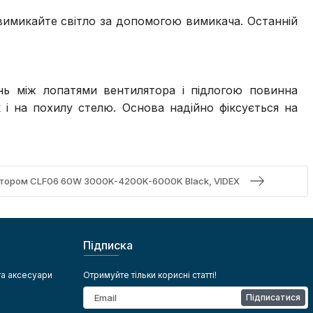
вимикайте світло за допомогою вимикача. Останній
ань між лопатями вентилятора і підлогою повинна
 і на похилу стелю. Основа надійно фіксується на
ятором CLF06 60W 3000K-4200K-6000K Black, VIDEX
Підписка
та аксесуари
Отримуйте тільки корисні статті!
Підписатися