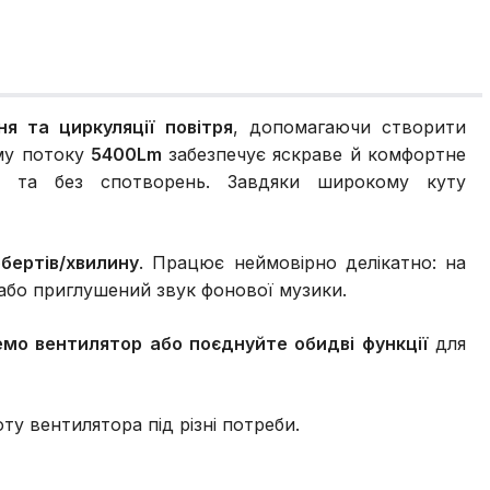
ня та циркуляції повітря
, допомагаючи створити
му потоку
5400Lm
забезпечує яскраве й комфортне
 та без спотворень. Завдяки широкому куту
бертів/хвилину
. Працює неймовірно делікатно: на
 або приглушений звук фонової музики.
емо вентилятор або поєднуйте обидві функції
для
у вентилятора під різні потреби.