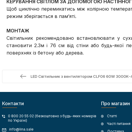
КЕРУВАННЯ СВІТЛОМ ЗА ДОПОМОГОЮ НАСТІННО
Щоб циклічно перемикатись між колірною температ
режим зберігається в пам’яті.
МОНТАЖ
Світильник рекомендовано встановлювати у су
становити 2.3м і 76 см від стіни або будь-якої 
поверхнях із бетону або дерева.
LED Світильник з вентилятором CLF06 60W 3000K-
Контакти
Про магазин
0 800 20 55 02 (безкоштовно з будь-яких номерів
Статті
по Україні)
Часті питання
info@lina.sale
Доставка