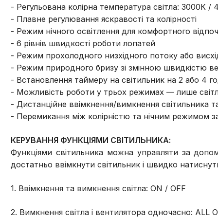
- Регульована колірна температура світла: 3000К / 
- Плавне регулювання яскравості та колірності
- Режим нічного освітлення для комфортного відпо
- 6 рівнів швидкості роботи лопатей
- Режим прохолодного низхідного потоку або висхі
- Режим природного бризу зі змінною швидкістю в
- Встановлення таймеру на світильник на 2 або 4 г
- Можливість роботи у трьох режимах — лише світл
- Дистанційне ввімкнення/вимкнення світильника т
- Перемикання між колірністю та нічним режимом 
КЕРУВАННЯ ФУНКЦІЯМИ СВІТИЛЬНИКА:
Функціями світильника можна управляти за допом
достатньо ввімкнути світильник і швидко натиснут
1. Ввімкнення та вимкнення світла: ON / OFF
2. Вимкнення світла і вентилятора одночасно: ALL 