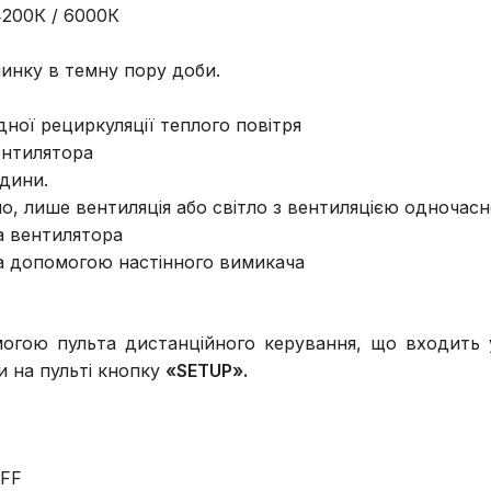
4200К / 6000К
чинку в темну пору доби.
дної рециркуляції теплого повітря
ентилятора
одини.
о, лише вентиляція або світло з вентиляцією одночас
а вентилятора
за допомогою настінного вимикача
огою пульта дистанційного керування, що входить у
и на пульті кнопку
«SETUP».
OFF