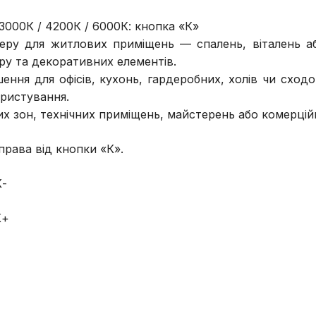
3000К / 4200К / 6000К: кнопка «К»
ру для житлових приміщень — спалень, віталень або
’єру та декоративних елементів.
ення для офісів, кухонь, гардеробних, холів чи сходо
ристування.
 зон, технічних приміщень, майстерень або комерційни
права від кнопки «К».
К-
К+