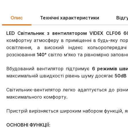
Опис
Технічні характеристики
Відг
LED Світильник з вентилятором VIDEX CLF06
60
комфортну атмосферу в приміщенні в будь-яку пор
освітлення, а високий індекс кольоропереда
розсіювання
140°
світло м’яко та рівномірно заповн
Вбудований вентилятор підтримує
6 режимів шви
максимальній швидкості рівень шуму досягає
50dB
Світильник-вентилятор легко адаптується до різн
максимального комфорту.
Пристрій вирізняється широким набором функцій, як
ОСНОВНІ ФУНКЦІЇ: