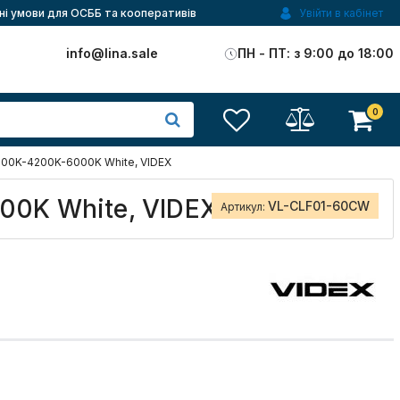
ні умови для ОСББ та кооперативів
Увійти в кабінет
)
info@lina.sale
ПН - ПТ: з 9:00 до 18:00
0
000K-4200K-6000K White, VIDEX
00K White, VIDEX
VL-CLF01-60CW
Артикул: