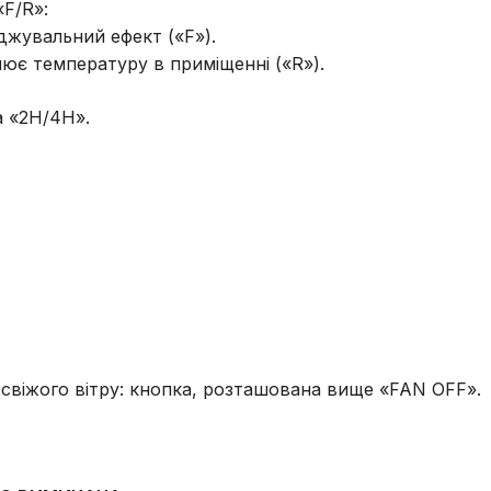
«F/R»:
джувальний ефект («F»).
нює температуру в приміщенні («R»).
а «2H/4H».
 свіжого вітру: кнопка, розташована вище «FAN OFF».