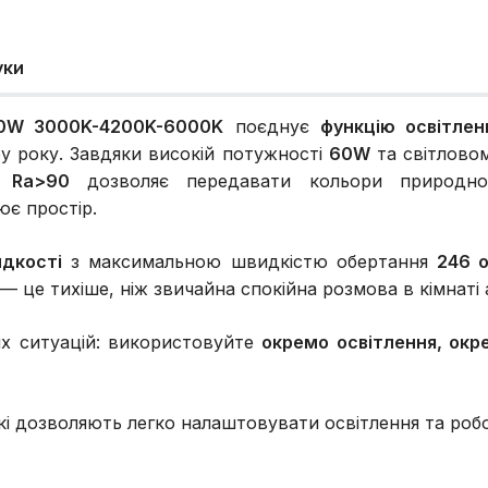
уки
W 3000K-4200K-6000K
поєднує
функцію освітлен
у року. Завдяки високій потужності
60W
та світлово
чі
Ra>90
дозволяє передавати кольори природно
ює простір.
дкості
з максимальною швидкістю обертання
246 о
— це тихіше, ніж звичайна спокійна розмова в кімнаті
их ситуацій: використовуйте
окремо освітлення, окр
і дозволяють легко налаштовувати освітлення та робот