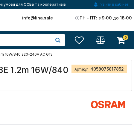
ні умови для ОСББ та кооперативів
Увійти в кабінет
)
info@lina.sale
ПН - ПТ: з 9:00 до 18:00
0
2m 16W/840 220-240V AC G13
8E 1.2m 16W/840
4058075817852
Артикул: