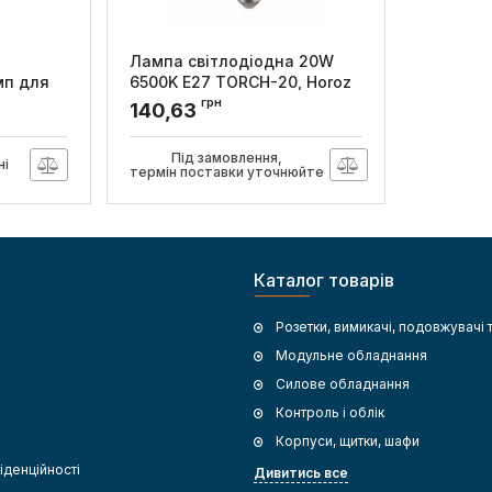
Лампа світлодіодна 20W
мп для
6500K Е27 TORCH-20, Horoz
S2 4-22W
грн
Артикул:
001-016-0020-013
140,63
R/1000
Під замовлення,
ні
термін поставки уточнюйте
Каталог товарів
Розетки, вимикачі, подовжувачі 
Модульне обладнання
Силове обладнання
Контроль і облік
Корпуси, щитки, шафи
іденційності
Дивитись все