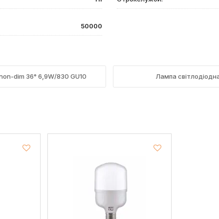
50000
non-dim 36° 6,9W/830 GU10
Лампа світлодіодн