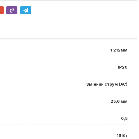
1 212мм
IP20
Змінний струм (AC)
25,6 мм
0,5
16 Вт