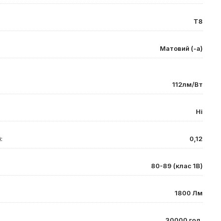
T8
Матовий (-а)
112лм/Вт
Ні
:
0,12
80-89 (клас 1В)
1800 Лм
30000 год.