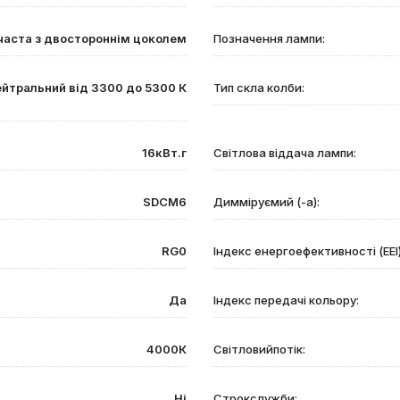
часта з двостороннім цоколем
Позначення лампи:
йтральний від 3300 до 5300 К
Тип скла колби:
16кВт.г
Світлова віддача лампи:
SDCM6
Димміруємий (-а):
RG0
Індекс енергоефективності (EEI)
Да
Індекс передачі кольору:
4000К
Світловийпотік:
Ні
Строкслужби: