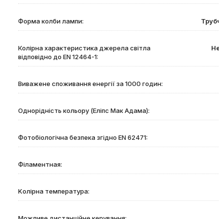
Форма колби лампи:
Труб
Колірна характеристика джерела світла
Не
відповідно до EN 12464-1:
Виважене споживання енергії за 1000 годин:
Однорідність кольору (Еліпс Мак Адама):
Фотобіологічна безпека згідно EN 62471:
Філаментная:
Kолірна температура:
Можливе дистанційне керування: