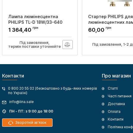
Лампа люмінесцентна
Стартер PHILIPS для
PHILIPS TL-D 18W/33-640
люмінесцентних ла
1SL/25
послідовної схеми 
грн
грн
1 364,40
60,00
SER 220-240V WH EU
Артикул:
928048002043
Артикул:
928390720230
Під замовлення,
Під замовлення, 1-2 д
термін поставки уточнюйте
Контакти
Про магазин
0 800 20 55 02 (безкоштовно з будь-яких номерів
Статті
по Україні)
Часті питання
info@lina.sale
Доставка
ПН - ПТ: з 9:00 до 18:00
Оплата
Контакти
Зворотній зв'язок
Політика конф