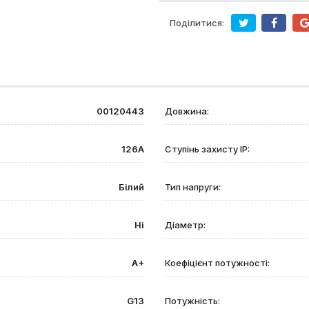
Поділитися:
00120443
Довжина:
126А
Ступінь захисту IP:
Білий
Тип напруги:
Ні
Діаметр:
A+
Коефіцієнт потужності:
G13
Потужність: