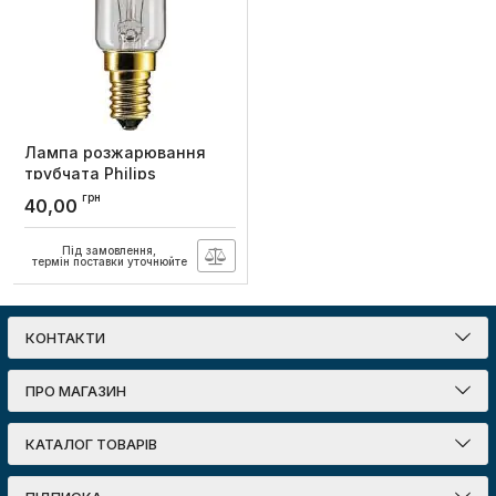
Лампа розжарювання
трубчата Philips
Appliance 15W E14 230-
грн
40,00
240V T25 CL RF 1CT
Артикул:
924197744440
Під замовлення,
термін поставки уточнюйте
КОНТАКТИ
ПРО МАГАЗИН
КАТАЛОГ ТОВАРІВ