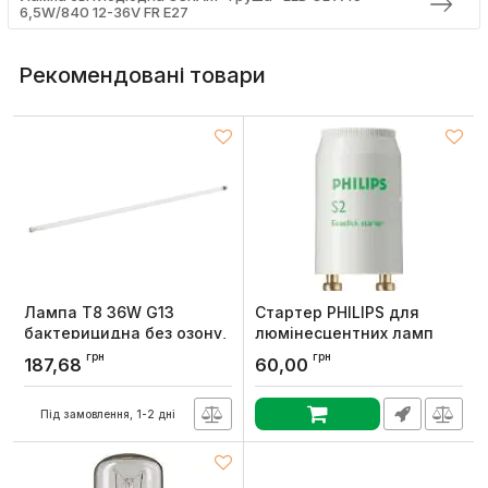
6,5W/840 12-36V FR E27
Рекомендовані товари
Лампа T8 36W G13
Стартер PHILIPS для
бактерицидна без озону,
люмінесцентних ламп
DeLux
для послідовної схеми S2
грн
грн
187,68
60,00
4-22W SER 220-240V WH
Артикул:
90016673
EUR
Під замовлення, 1-2 дні
Артикул:
928390720229