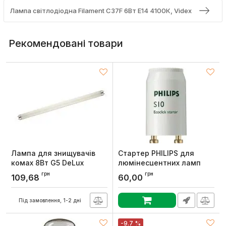
Лампа світлодіодна Filament C37F 6Вт E14 4100К, Videx
Рекомендовані товари
Лампа для знищувачів
Стартер PHILIPS для
комах 8Вт G5 DeLux
люмінесцентних ламп
для одиночної схеми S10
Артикул:
10086506
грн
грн
109,68
60,00
4-65W SIN 220-240V WH
EUR/1000
Під замовлення, 1-2 дні
Артикул:
928392220229
-9.7 %