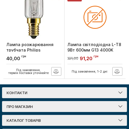
Лампа розжарювання
Лампа світлодіодна L-Т8
трубчата Philips
9Вт 600мм G13 4000K
Appliance 15W E14 230-
G13, Lebron
грн
грн
40,00
91,20
101,00
240V T25 CL RF 1CT
Артикул:
16-43-05
Артикул:
924197744440
Під замовлення,
Під замовлення, 1-2 дні
термін поставки уточнюйте
КОНТАКТИ
ПРО МАГАЗИН
КАТАЛОГ ТОВАРІВ