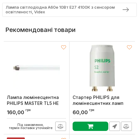
Лампа світлодіодна A60e 10Вт E27 4100К з сенсором
освітленості, Videx
Рекомендовані товари
Лампа люмінесцентна
Стартер PHILIPS для
PHILIPS MASTER TL5 HE
люмінесцентних ламп
14W/840 SLV/40
для послідовної схеми S2
грн
грн
160,00
60,00
4-22W SER 220-240V WH
Артикул:
927926084055
EUR
Під замовлення,
Артикул:
928390720229
термін поставки уточнюйте