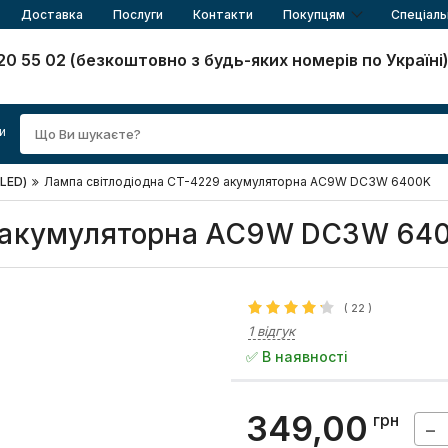
Доставка
Послуги
Контакти
Покупцям
Спеціаль
20 55 02 (безкоштовно з будь-яких номерів по Україні
и
(LED)
Лампа світлодіодна CT-4229 акумуляторна АС9W DC3W 6400K
9 акумуляторна АС9W DC3W 64
(
22
)
1 відгук
✅ В наявності
349,00
грн
−