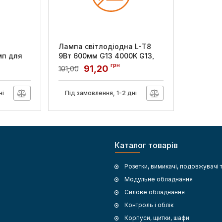
Лампа світлодіодна L-Т8
мп для
9Вт 600мм G13 4000K G13,
S2 4-22W
Lebron
грн
91,20
101,00
R/1000
Артикул:
16-43-05
ні
Під замовлення, 1-2 дні
Каталог товарів
Розетки, вимикачі, подовжувачі 
Модульне обладнання
Силове обладнання
Контроль і облік
Корпуси, щитки, шафи