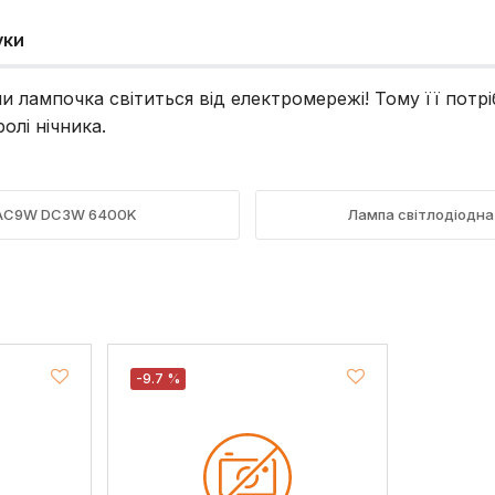
уки
ли лампочка світиться від електромережі! Тому її потр
олі нічника.
а АС9W DC3W 6400K
Лампа світлодіодна
-9.7 %