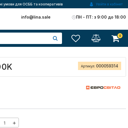
ні умови для ОСББ та кооперативів
Увійти в кабінет
)
info@lina.sale
ПН - ПТ: з 9:00 до 18:00
0
00K
000059314
Артикул:
+