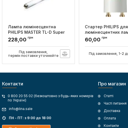
Лампа люмінесцентна
Стартер PHILIPS для
PHILIPS MASTER TL-D Super
люмінесцентних ла
80 58W/830 1SL/25
послідовної схеми 
грн
грн
228,00
60,00
SER 220-240V WH EU
Артикул:
927922084055
Артикул:
928390720230
Під замовлення,
Під замовлення, 1-2 д
термін поставки уточнюйте
Контакти
Про магазин
0 800 20 55 02 (безкоштовно з будь-яких номерів
Статті
по Україні)
Часті питання
info@lina.sale
Доставка
ПН - ПТ: з 9:00 до 18:00
Оплата
Контакти