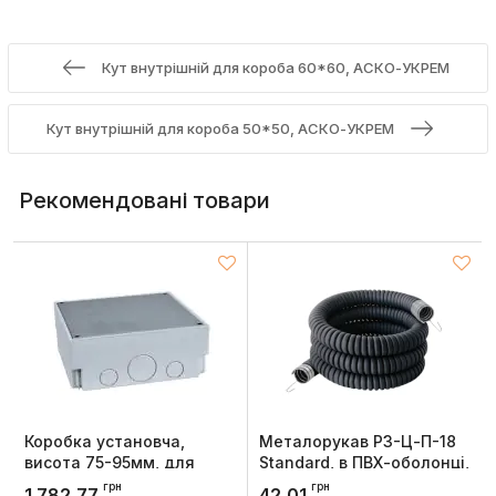
Кут внутрішній для короба 60*60, АСКО-УКРЕМ
Кут внутрішній для короба 50*50, АСКО-УКРЕМ
Рекомендовані товари
Коробка установча,
Металорукав Р3-Ц-П-18
висота 75-95мм, для
Standard, в ПВХ-оболонці,
лючка 199x199мм OL,
Дн18мм, з протяжкою,
грн
грн
1 782,77
42,01