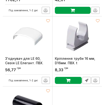
Schneider Electric
колір чорний, БДК
Артикул:
ISM50320
Артикул:
6196-2018
Під замовлення, 1-2 дні
З'єднувач для LE 60,
Кріплення труби 16 мм,
Серія LЕ Елегант, ПВХ,
D16мм, ПВХ, t
KOPOS
застосування -25+60 °с,
грн
грн
56,77
8,33
світло-сіра, Упаковка 10
Артикул:
8762_HB
шт, KOPOS
Під замовлення, 1-2 дні
Артикул:
5316E_KB