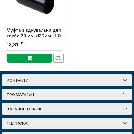
Муфта з'єднувальна для
труби 20 мм, d20мм, ПВХ,
t застосування -25+60 °с,
грн
13,31
чорна, KOPOS
Артикул:
0220_FB
КОНТАКТИ
ПРО МАГАЗИН
КАТАЛОГ ТОВАРІВ
ПІДПИСКА