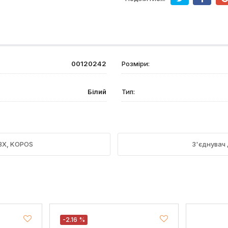
00120242
Розміри:
Білий
Тип:
ПВХ, KOPOS
З'єднувач 
-2.16 %