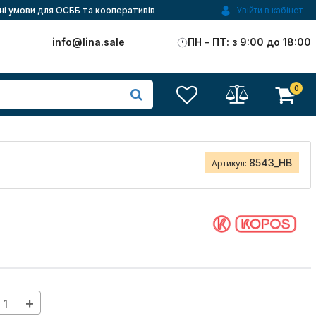
ні умови для ОСББ та кооперативів
Увійти в кабінет
)
info@lina.sale
ПН - ПТ: з 9:00 до 18:00
0
8543_HB
Артикул:
+