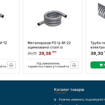
М-12
Металорукав Р3-Ц-М-22
Труба г
оцинкованої сталі із
електро
,
захисним покриттям,
протяжк
грн
29,38
38,30
30,03
Дн22мм, БДК
O32мм, П
Бухта 5
Артикул:
6192-5022
Під замовлення,
Артикул:
1
юйте
термін поставки уточнюйте
Каталог товарів
Розетки, вимикачі, подовжувачі 