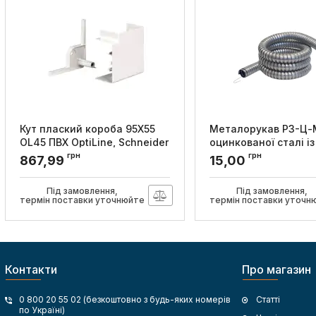
Кут плаский короба 95Х55
Металорукав Р3-Ц-
OL45 ПВХ OptiLine, Schneider
оцинкованої сталі із
Electric
захисним покриттям
грн
грн
867,99
15,00
Дн12мм, БДК
Артикул:
ISM10203P
Артикул:
6192-5012
Під замовлення,
Під замовлення,
термін поставки уточнюйте
термін поставки уточн
Контакти
Про магазин
0 800 20 55 02 (безкоштовно з будь-яких номерів
Статті
по Україні)