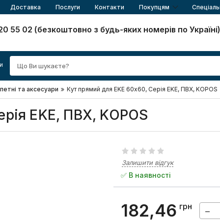
Доставка
Послуги
Контакти
Покупцям
Спеціаль
20 55 02 (безкоштовно з будь-яких номерів по Україні
и
апетні та аксесуари
Кут прямий для EKE 60х60, Серія EKЕ, ПВХ, KOPOS
ерія EKЕ, ПВХ, KOPOS
Залишити відгук
✅ В наявності
182,46
грн
−