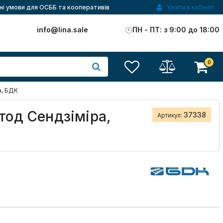
ні умови для ОСББ та кооперативів
Увійти в кабінет
)
info@lina.sale
ПН - ПТ: з 9:00 до 18:00
0
а, БДК
тод Сендзіміра,
37338
Артикул: