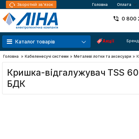
Зворотній зв'язок
Головна
Оплата
0 800 
Акції
Бренд
Каталог товарів
Головна
Кабеленесучі системи
Металеві лотки та аксесуари
К
Кришка-відгалужувач TSS 600
БДК