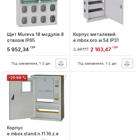
Щит Mureva 18 модулів 8
Корпус металевий
отворів IP65
e.mbox.pro.w.54 IP31
вбудований на 54 модуля
Артикул:
13182
грн
грн
5 952,34
2 163,47
2 387,17
Артикул:
p0100213
Під замовлення, 1-2 дні
Під замовлення, 1-2 дні
-20.69 %
Корпус
e.mbox.stand.n.f1.16.z.e
металевий, під 1-ф.