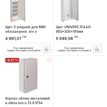
Щит 5-рядний для ММ-
Щит UNIVERS IP44/II
обладнання, в/у з
950x300x161мм
металевими дверями,
порожній, Hager
грн
грн
4 991,57
5 949,58
VOLTA, Hager
Артикул:
FWB61D
Артикул:
VU60NWB
Під замовлення,
Під замовлення,
термін поставки уточнюйте
термін поставки уточнюйте
-9.37 %
Корпус обліку металевий
e.mbox.pro.n.f3.9 IP54