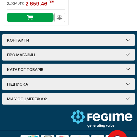
навісний під 3ф
грн
2 659,46
2 934,43
лічильник, 9 мод. , з
внутр.дверцятами під
опломб.
Артикул:
p0100225
КОНТАКТИ
ПРО МАГАЗИН
КАТАЛОГ ТОВАРІВ
ПІДПИСКА
МИ У СОЦМЕРЕЖАХ: