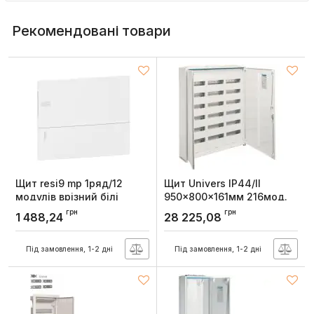
Рекомендовані товари
Щит resi9 mp 1ряд/12
Щит Univers IP44/II
модулів врізний білі
950x800x161мм 216мод.
двері, Schneider Electric
(3x72), Hager
грн
грн
1 488,24
28 225,08
Артикул:
MIP22112
Артикул:
FWB63S
Під замовлення, 1-2 дні
Під замовлення, 1-2 дні