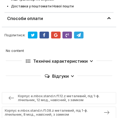
Доставка у поштомати Нової пошти
Способи оплати
Поділитися:
No content
Технічні характеристики
Відгуки
Корпус e.mbox.stand.n.f1.12.z металевий, під 1-ф.
лічильник, 12 мод., навісний, з замком
Корпус e.mbox.stand.n.f1.08.z металевий, під 1-ф.
лічильник, 8 мод., навісний, з замком