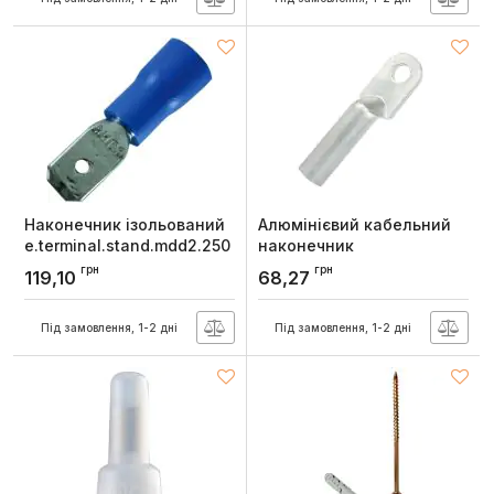
Артикул:
p018102
Наконечник ізольований
Алюмінієвий кабельний
e.terminal.stand.mdd2.250
наконечник
(dd.m.1,5.2,5.l), 100шт,
e.end.stand.a.150, E.NEXT
грн
грн
119,10
68,27
E.NEXT
Артикул:
s020009
Артикул:
s4041003
Під замовлення, 1-2 дні
Під замовлення, 1-2 дні