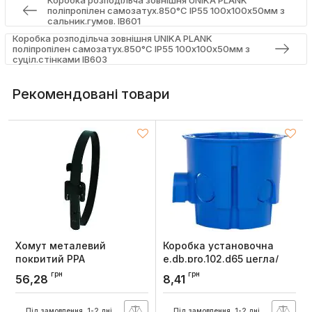
поліпропілен самозатух.850°С IP55 100х100х50мм з
сальник.гумов. IB601
Коробка розподільча зовнішня UNIKA PLANK
поліпропілен самозатух.850°С IP55 100х100х50мм з
суціл.стінками IB603
Рекомендовані товари
Хомут металевий
Коробка установочна
покритий PPA
e.db.pro.102.d65 цегла/
e.steel.tie.ppa.5.230,
бетон, глибока, блочна
грн
грн
56,28
8,41
230мм, E.NEXT
КМ02 (упаковка 50 шт.),
E.NEXT
Артикул:
s019092
Під замовлення, 1-2 дні
Під замовлення, 1-2 дні