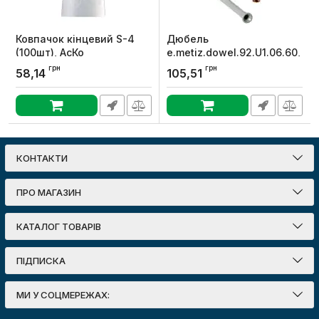
Ковпачок кінцевий S-4
Дюбель
(100шт), АсКо
e.metiz.dowel.92.U1.06.60,
з ударним шурупом
Артикул:
A0150150016
грн
грн
58,14
105,51
М6х60 поліпропілен,
потай, E.NEXT
Артикул:
m0060027
КОНТАКТИ
ПРО МАГАЗИН
КАТАЛОГ ТОВАРІВ
ПІДПИСКА
МИ У СОЦМЕРЕЖАХ: