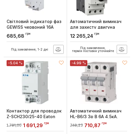
Світловий індикатор фаз
Автоматичний вимикач
GEWISS червоний 16А
для захисту двигуна
230В 1М
Hager розмір-2 I=25-32А
грн
грн
685,68
12 265,24
3М
Артикул:
GW96581
Артикул:
MM522N
Під замовлення,
Під замовлення, 1-2 дні
термін поставки уточнюйте
-5.04 %
-4.99 %
Контактор для проводок
Автоматичний вимикач
Z-SCH230/25-40 Eaton
HL-B6/3 3p B 6А 4,5кА,
Eaton
Артикул:
248847
грн
грн
1 691,29
710,87
1 781,00
748,23
Артикул:
194778