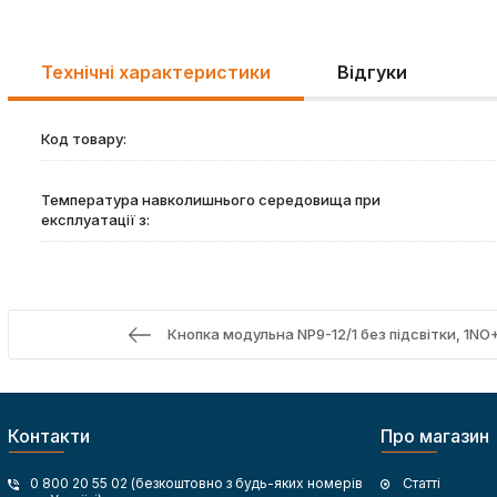
Технічні характеристики
Відгуки
Код товару:
Температура навколишнього середовища при
експлуатації з:
Кнопка модульна NP9-12/1 без підсвітки, 1NO
Контакти
Про магазин
0 800 20 55 02 (безкоштовно з будь-яких номерів
Статті