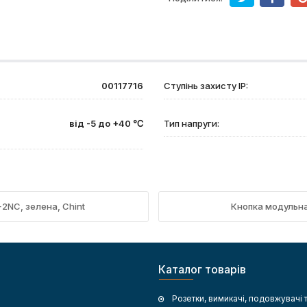
00117716
Ступінь захисту IP:
від -5 до +40 ℃
Тип напруги:
+2NC, зелена, Chint
Кнопка модульна 
Каталог товарів
Розетки, вимикачі, подовжувачі 