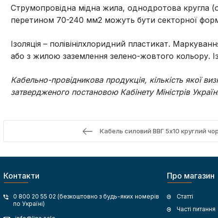
Струмопровідна мідна жила, однодротова кругла (ок)
перетином 70-240 мм2 можуть бути секторної форм
Ізоляція – полівінілхлоридний пластикат. Маркуван
або з жилою заземлення зелено-жовтого кольору. Із
Кабельно-провідникова продукція, кількість якої в
затвердженого постановою Кабінету Міністрів України
Кабель силовий ВВГ 5х10 круглий чо
Контакти
Про магазин
0 800 20 55 02 (безкоштовно з будь-яких номерів
Статті
по Україні)
Часті питання