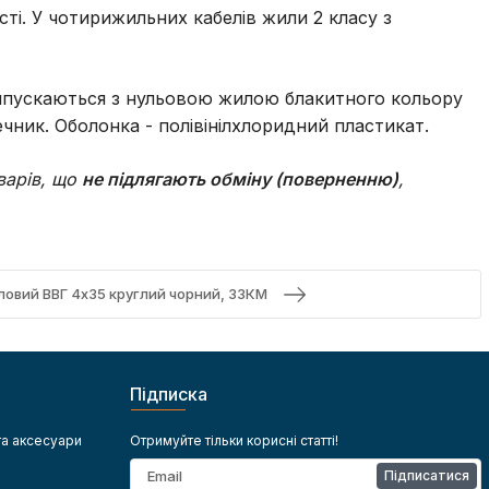
сті. У чотирижильних кабелів жили 2 класу з
і випускаються з нульовою жилою блакитного кольору
чник. Оболонка - полівінілхлоридний пластикат.
варів, що
не підлягають обміну (поверненню)
,
ловий ВВГ 4х35 круглий чорний, ЗЗКМ
Підписка
та аксесуари
Отримуйте тільки корисні статті!
Підписатися