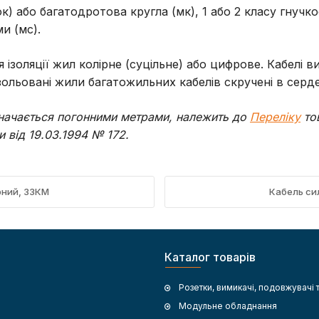
 або багатодротова кругла (мк), 1 або 2 класу гнучко
и (мс).
ня ізоляції жил колірне (суцільне) або цифрове. Кабел
ольовані жили багатожильних кабелів скручені в серде
изначається погонними метрами, належить до
Переліку
то
 від 19.03.1994 № 172.
рний, ЗЗКМ
Кабель си
Каталог товарів
Розетки, вимикачі, подовжувачі 
Модульне обладнання