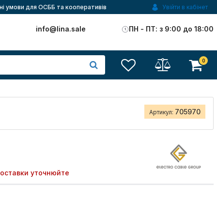
ні умови для ОСББ та кооперативів
Увійти в кабінет
)
info@lina.sale
ПН - ПТ: з 9:00 до 18:00
0
705970
Артикул:
поставки уточнюйте