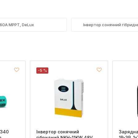
 60A MPPT, DeLux
Інвертор сонячний гібридн
-5 %
6340
Інвертор сонячний
Зарядна
h
гібридний NKH-11KW 48V
1P-3P, 1