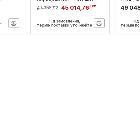
160А MPPT з функцією
16-32 А,
грн
45 014,76
49 04
47 383,92
заряду, DeLux
TIC, Sch
Артикул:
90023165
Артикул:
E
Під замовлення,
Під
ні
термін поставки уточнюйте
термін п