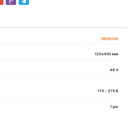
Інвертор
120х450 мм
48 V
170 - 275 В
1 рік