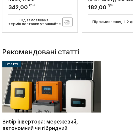
bulk/1шт, Videx
грн
грн
Артикул:
VCH-N400
342,00
182,00
Артикул:
16340/800/1B
Під замовлення,
Під замовлення, 1-2 д
термін поставки уточнюйте
Рекомендовані статті
Cтатті
Вибір інвертора: мережевий,
автономний чи гібридний