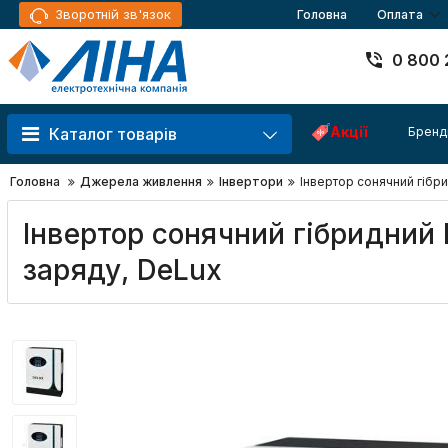
Зворотній зв'язок
Головна
Оплата
0 800 
Акції
Бренд
Каталог товарів
Головна
Джерела живлення
Інвертори
Інвертор сонячний гіб
Інвертор сонячний гібридни
заряду, DeLux