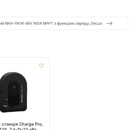
ий NKH-11KW 48V 160А MPPT з функцією заряду, DeLux
 станція Charge Pro,
xT2S, 7,4-11-22 кВт,