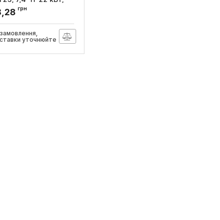
 з MID та зв’язком з
грн
8,28
neider Electric
VB4S22N40M
 замовлення,
оставки уточнюйте