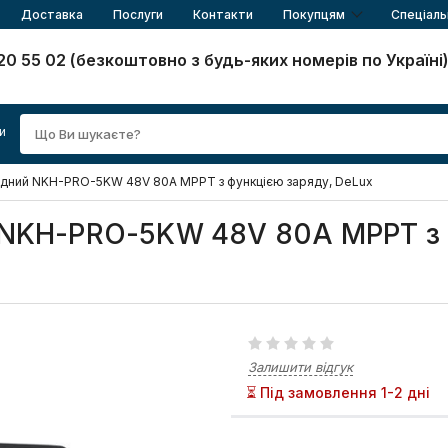
Доставка
Послуги
Контакти
Покупцям
Спеціаль
20 55 02 (безкоштовно з будь-яких номерів по Україні
и
ридний NKH-PRO-5KW 48V 80А MPPT з функцією заряду, DeLux
й NKH-PRO-5KW 48V 80А MPPT з
Залишити відгук
⏳ Під замовлення 1-2 дні