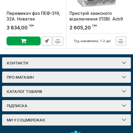
Перемикач фаз ПЕФ–319,
Пристрій захисного
32А, Новатек
відключення (ПЗВ), Acti9
ID K, 4P, 40A, тип A, 30мА,
Артикул:
NTPEF3190
грн
грн
3 834,00
2 605,20
Schneider Electric
Артикул:
A9Z01440
Під замовлення, 1-2 дні
КОНТАКТИ
ПРО МАГАЗИН
КАТАЛОГ ТОВАРІВ
ПІДПИСКА
МИ У СОЦМЕРЕЖАХ: