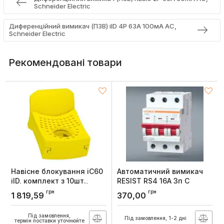
Schneider Electric
Диференційний вимикач (ПЗВ) iID 4P 63A 100мА АС,
Schneider Electric
Рекомендовані товари
Навісне блокування iC60
Автоматичний вимикач
iID, комплект з 10шт.,
RESIST RS4 16А 3п С
Schneider Electric
4,5кА, Videx
грн
грн
1 819,59
370,00
Артикул:
A9A26970
Артикул:
VF-RS4-AV3C16
Під замовлення,
Під замовлення, 1-2 дні
термін поставки уточнюйте