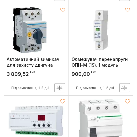
Автоматичний вимикач
Обмежувач перенапруги
для захисту двигуна
ОПН-М (1S), 1 модуль
Hager Iуставки=16-20А 2
380В; In:30kA, Новатек
грн
грн
3 809,52
900,00
5М
Артикул:
NTOPN1S30
Артикул:
MM512N
Під замовлення, 1-2 дні
Під замовлення, 1-2 дні