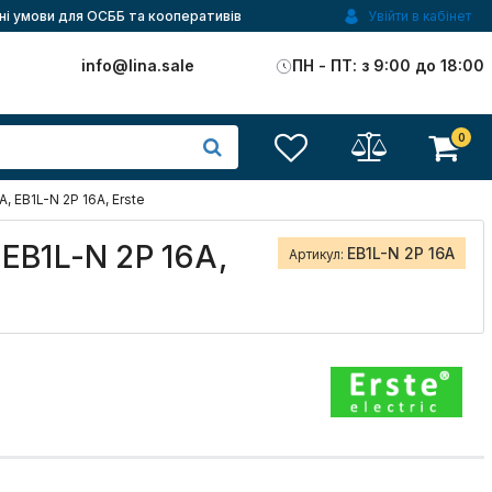
ні умови для ОСББ та кооперативів
Увійти в кабінет
)
info@lina.sale
ПН - ПТ: з 9:00 до 18:00
0
 EB1L-N 2P 16A, Erste
EB1L-N 2P 16A,
EB1L-N 2P 16A
Артикул: