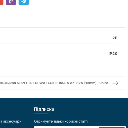
2P
IP20
имикач NB2LE 1P+N 6kA C40 30mA A ел. 6kA (18mm), Chint
Підписка
та аксесуари
Отримуйте тільки корисні статті!