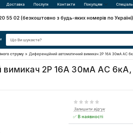
Доставка
Послуги
Контакти
Покупцям
Спеціаль
20 55 02 (безкоштовно з будь-яких номерів по Україні
и
йного струму
Диференційний автоматичний вимикач 2Р 16А 30мА АС 6кА,
вимикач 2Р 16А 30мА АС 6кА, 
Залишити відгук
✅ В наявності