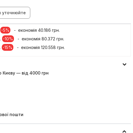
н уточнюйте
.
-5%
- економія 40.186 грн.
.
-10%
- економія 80.372 грн.
.
-15%
- економія 120.558 грн.
 Києву — від 4000 грн
ової пошти