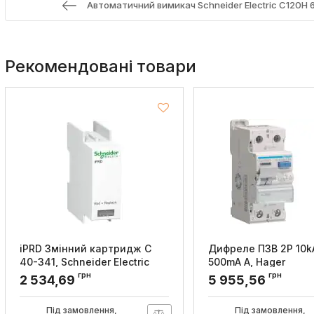
Автоматичний вимикач Schneider Electric C120H 6
Рекомендовані товари
iPRD Змінний картридж C
Дифреле ПЗВ 2P 10k
40-341, Schneider Electric
500mA A, Hager
грн
грн
Артикул:
A9L40102
Артикул:
CGA563D
2 534,69
5 955,56
Під замовлення,
Під замовлення,