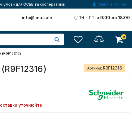
ні умови для ОСББ та кооперативів
Увійти в кабінет
)
info@lina.sale
ПН - ПТ: з 9:00 до 18:00
0
А (R9F12316)
 (R9F12316)
R9F12316
Артикул:
поставки уточнюйте