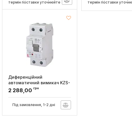
термін поставки уточнюйте
термін поставки уточн
Диференційний
автоматичний вимикач KZS-
2M C 40/0,03 тип A (10kA),
грн
2 288,00
ETI
Артикул:
2173228
Під замовлення, 1-2 дні