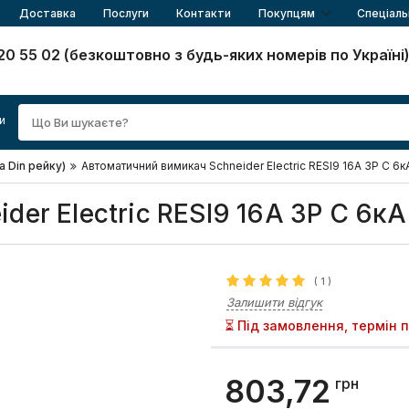
Доставка
Послуги
Контакти
Покупцям
Спеціаль
20 55 02 (безкоштовно з будь-яких номерів по Україні
и
а Din рейку)
Автоматичний вимикач Schneider Electric RESI9 16А 3P C 6к
er Electric RESI9 16А 3P C 6кА
(
1
)
Залишити відгук
⏳ Під замовлення, термін 
803,72
грн