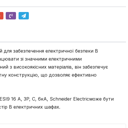
ій для забезпечення електричної безпеки B
рацювати зі значними електричними
й з високоякісних матеріалів, він забезпечує
ктну конструкцію, що дозволяє ефективно
9 16 А, 3P, С, 6кА, Schneider Electricможе бути
тір B електричних шафах.