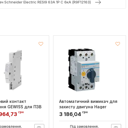
Schneider Electric RESI9 63А 1P C 6кА (R9F12163)
вий контакт
Автоматичний вимикач для
ня GEWISS для ПЗВ
захисту двигуна Hager
Iуставки=0.6-1.0А 2 5М
грн
грн
964,73
3 186,04
WD6002
Артикул:
MM505N
 замовлення,
Під замовлення,