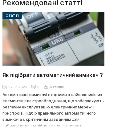
Рекомендовані статті
Cтатті
Як підібрати автоматичний вимикач ?
07 03 2023
0
5 хвилин
Автоматичні вимикачі є одними з найважливіших
елементів електрообладнання, що забезпечують
безпечну експлуатацію електричних мереж і
пристроїв. Підбір правильного автоматичного
вимикача є критичним завданням для
забезпечення надійності електричного
забезпечення.