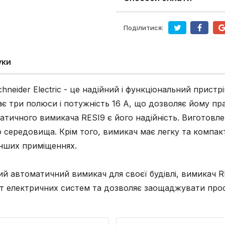
Поділитися:
уки
hneider Electric - це надійний і функціональний пристр
ає три полюси і потужність 16 А, що дозволяє йому п
ичного вимикача RESI9 є його надійність. Виготовлени
го середовища. Крім того, вимикач має легку та компа
інших приміщеннях.
 автоматичний вимикач для своєї будівлі, вимикач RESI
ст електричних систем та дозволяє заощаджувати прос