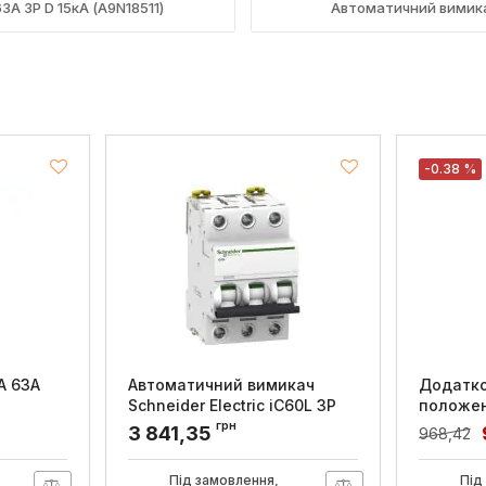
3А 3P D 15кА (A9N18511)
Автоматичний вимикач 
-0.38 %
A 63A
Автоматичний вимикач
Додатко
Schneider Electric iC60L 3P
положен
1.6A Z
0,5M
грн
3 841,35
968,42
Артикул:
A9F92372
Артикул:
G
Під замовлення,
Під