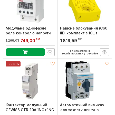
Модульне однофазне
Навісне блокування iC60
реле контролю напруги
iID, комплект з 10шт.,
YC9VA, AC230В, 63А, CNC
Schneider Electric
грн
грн
749,00
1 819,59
1 268,03
Electric
Артикул:
A9A26970
Артикул:
Б00042808
Під замовлення,
термін поставки уточнюйте
-33.8 %
Контактор модульний
Автоматичний вимикач
GEWISS CTR 20A 1NO+1NC
для захисту двигуна
230В 1M
Hager Iуставки=1.6-2.4А 2