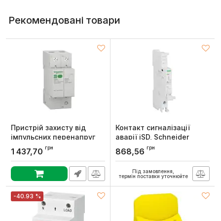
Рекомендовані товари
Пристрій захисту від
Контакт сигналізації
імпульсних перенапруг
аварії iSD, Schneider
EZ9 1Р+N In=10kA Up=1.3кB
Electric
грн
грн
1 437,70
868,56
Im=20kA, Schneider
Артикул:
A9A26927
Electric
Під замовлення,
Артикул:
EZ9L33620
термін поставки уточнюйте
-40.93 %