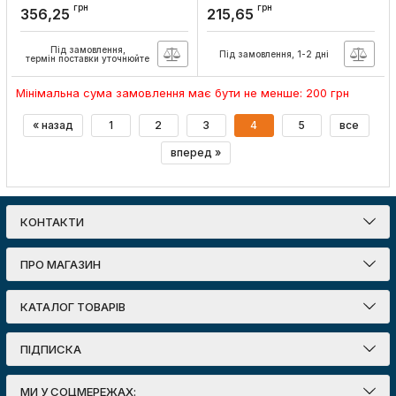
24Вт вбудований 6500K з
18Вт вбудований 6500K з
грн
грн
356,25
215,65
блоком живлення.,
блоком живлення.,
Lebron
Lebron
Під замовлення,
Під замовлення, 1-2 дні
Артикул:
12-10-25
Артикул:
12-10-19
термін поставки уточнюйте
Мінімальна сума замовлення має бути не менше: 200 грн
« назад
1
2
3
4
5
все
вперед »
КОНТАКТИ
ПРО МАГАЗИН
КАТАЛОГ ТОВАРІВ
ПІДПИСКА
МИ У СОЦМЕРЕЖАХ: