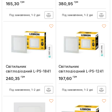
6Вт накладний 4100K,
24Вт вбудований 6500K з
грн
грн
165,30
380,95
Lebron
блоком живлення.,
Lebron
Артикул:
12-10-61
Під замовлення, 1-2 дні
Під замовлення, 1-2 дні
Артикул:
12-10-57
Світильник
Світильник
світлодіодний L-PS-1841
світлодіодний L-PS-1241
18Вт вбудований 4100K,
12Вт вбудований 4100K,
грн
грн
240,35
197,60
Lebron
Lebron
Артикул:
12-10-46
Артикул:
12-10-40
Під замовлення, 1-2 дні
Під замовлення, 1-2 дні