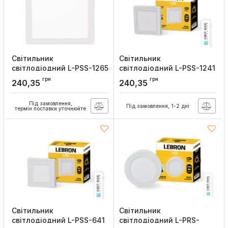
Світильник
Світильник
світлодіодний L-PSS-1265
світлодіодний L-PSS-1241
12Вт накладний 6500K з
12Вт накладний 4100K,
грн
грн
240,35
240,35
блоком живлення, Lebron
Lebron
Артикул:
12-10-89
Артикул:
12-10-88
Під замовлення,
Під замовлення, 1-2 дні
термін поставки уточнюйте
Світильник
Світильник
світлодіодний L-PSS-641
світлодіодний L-PRS-