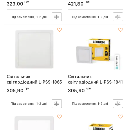
18Вт 4100K, Lebron
2465 24Вт накладний
грн
грн
323,00
421,80
6500K з блоком
Артикул:
12-12-48
живлення, Lebron
Під замовлення, 1-2 дні
Під замовлення, 1-2 дні
Артикул:
12-10-99
Світильник
Світильник
світлодіодний L-PSS-1865
світлодіодний L-PSS-1841
18Вт накладний 6500K з
18Вт накладний 4100K,
грн
грн
305,90
305,90
блоком живлення, Lebron
Lebron
Артикул:
12-10-95
Артикул:
12-10-94
Під замовлення, 1-2 дні
Під замовлення, 1-2 дні