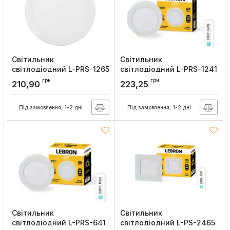
Світильник
Світильник
світлодіодний L-PRS-1265
світлодіодний L-PRS-1241
12Вт накладний 6500K з
12Вт накладний 4100K,
грн
грн
210,90
223,25
блоком живлення, Lebron
Lebron
Артикул:
12-10-68
Артикул:
12-10-67
Під замовлення, 1-2 дні
Під замовлення, 1-2 дні
Світильник
Світильник
світлодіодний L-PRS-641
світлодіодний L-PS-2465