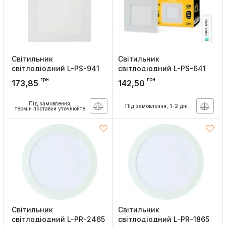
Світильник
Світильник
світлодіодний L-PS-941
світлодіодний L-PS-641
9Вт вбудований 4100K з
6Вт вбудований 4100K,
грн
грн
173,85
142,50
блоком живлення, Lebron
Lebron
Артикул:
12-10-37
Артикул:
12-10-34
Під замовлення,
Під замовлення, 1-2 дні
термін поставки уточнюйте
Світильник
Світильник
світлодіодний L-PR-2465
світлодіодний L-PR-1865