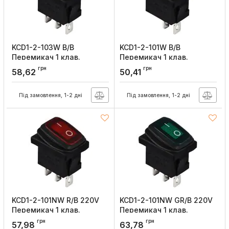
KCD1-2-103W B/B
KCD1-2-101W B/B
Перемикач 1 клав.
Перемикач 1 клав.
перекидний чорний
чорний
грн
грн
58,62
50,41
вологозахищений, АСКО-
вологозахищений, АСКО-
УКРЕМ
УКРЕМ
Під замовлення, 1-2 дні
Під замовлення, 1-2 дні
Артикул:
A0140040058
Артикул:
A0140040057
KCD1-2-101NW R/B 220V
KCD1-2-101NW GR/B 220V
Перемикач 1 клав.
Перемикач 1 клав.
вологозах. червоний з
вологозах. зелений з
грн
грн
57,98
63,78