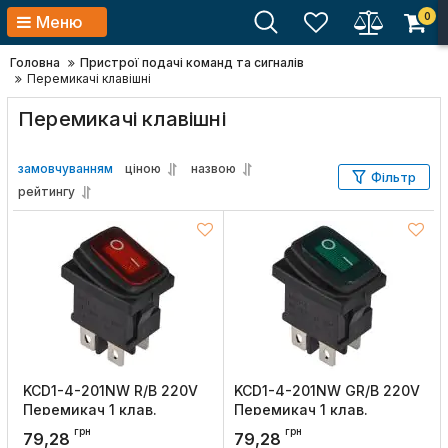
0
Меню
Головна
Пристрої подачі команд та сигналів
Перемикачі клавішні
Перемикачі клавішні
замовчуванням
ціною
назвою
Фільтр
рейтингу
KCD1-4-201NW R/B 220V
KCD1-4-201NW GR/B 220V
Перемикач 1 клав.
Перемикач 1 клав.
вологозах. червоний з
вологозах. зелений з
грн
грн
79,28
79,28
підсвічуванням, АСКО-
підсвічуванням, АСКО-