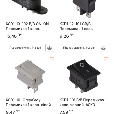
KCD1-13-102 B/B ON-ON
KCD1-12-101 GR/B
Перемикач 1 клав.
Перемикач 1 клав.
чорний, АСКО-УКРЕМ
(зелена овальна
грн
грн
15,48
9,26
клавіша), АСКО-УКРЕМ
Артикул:
A0140040137
Артикул:
A0140040091
Під замовлення, 1-2 дні
Під замовлення, 1-2 дні
KCD1-101 Grey/Grey
KCD1-101 B/B Перемикач 1
Перемикач 1 клав. сірий,
клав. чорний, АСКО-
АСКО-УКРЕМ
УКРЕМ
грн
грн
9,47
7,59