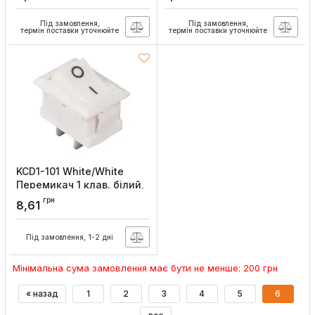
Артикул:
A0140040051
Артикул:
A0140040050
Під замовлення,
Під замовлення,
термін поставки уточнюйте
термін поставки уточнюйте
KCD1-101 White/White
Перемикач 1 клав. білий,
АСКО-УКРЕМ
грн
8,61
Артикул:
A0140040052
Під замовлення, 1-2 дні
Мінімальна сума замовлення має бути не менше: 200 грн
« назад
1
2
3
4
5
6