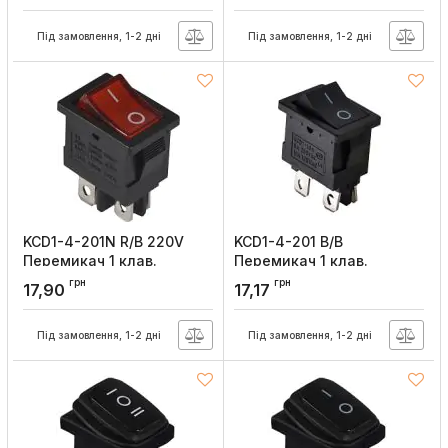
УКРЕМ
УКРЕМ
Під замовлення, 1-2 дні
Під замовлення, 1-2 дні
Артикул:
A0140040064
Артикул:
A0140040066
KCD1-4-201N R/B 220V
KCD1-4-201 B/B
Перемикач 1 клав.
Перемикач 1 клав.
червоний з
чорний, АСКО-УКРЕМ
грн
грн
17,90
17,17
підсвічуванням, АСКО-
Артикул:
A0140040140
УКРЕМ
Під замовлення, 1-2 дні
Під замовлення, 1-2 дні
Артикул:
A0140040062