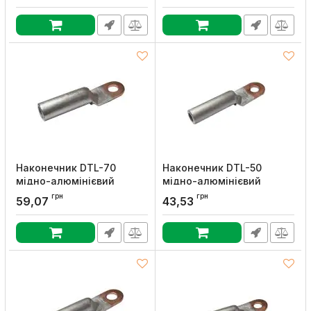
Артикул:
LUG-DTL-150
Артикул:
LUG-DTL-120
Наконечник DTL-70
Наконечник DTL-50
мідно-алюмінієвий
мідно-алюмінієвий
кабельний, UEC
кабельний, UEC
грн
грн
59,07
43,53
Артикул:
LUG-DTL-070
Артикул:
LUG-DTL-050