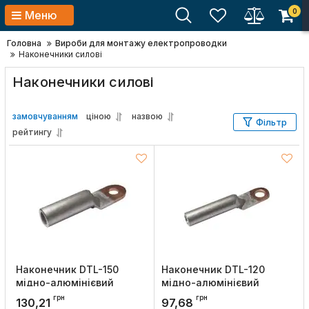
0
Меню
Головна
Вироби для монтажу електропроводки
Наконечники силові
Наконечники силові
замовчуванням
ціною
назвою
Фільтр
рейтингу
Наконечник DTL-150
Наконечник DTL-120
мідно-алюмінієвий
мідно-алюмінієвий
кабельний, UEC
кабельний, UEC
грн
грн
130,21
97,68