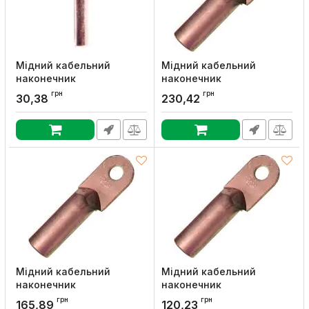
Мідний кабельний
Мідний кабельний
наконечник
наконечник
e.end.stand.dt.b10, E.NEXT
e.end.stand.dt.95, E.NEXT
грн
грн
30,38
230,42
Артикул:
s060001
Артикул:
s039007
Мідний кабельний
Мідний кабельний
наконечник
наконечник
e.end.stand.dt.70, E.NEXT
e.end.stand.dt.50, E.NEXT
грн
грн
165,89
120,23