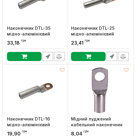
Наконечник DTL-35
Наконечник DTL-25
мідно-алюмінієвий
мідно-алюмінієвий
кабельний, UEC
кабельний, UEC
грн
грн
33,18
23,41
Артикул:
LUG-DTL-035
Артикул:
LUG-DTL-025
Наконечник DTL-16
Мідний луджений
мідно-алюмінієвий
кабельний наконечник
кабельний, UEC
e.end.stand.c.10, D6.2,
грн
грн
19,90
8,04