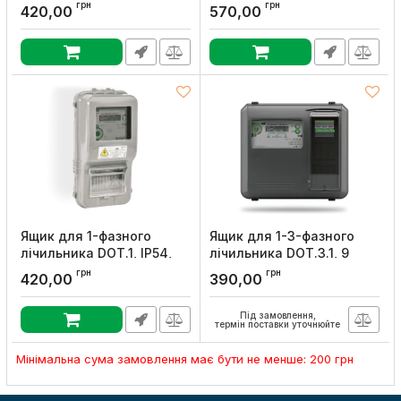
(випуклий), 9 мод., IP54,
NIK
грн
грн
420,00
570,00
NIK
Артикул:
00103103
Артикул:
00073680
Ящик для 1-фазного
Ящик для 1-3-фазного
лічильника DOT.1, IP54,
лічильника DOT.3.1, 9
NIK
мод., IP54, NIK
грн
грн
420,00
390,00
Артикул:
00103101
Артикул:
00003176
Під замовлення,
термін поставки уточнюйте
Мінімальна сума замовлення має бути не менше: 200 грн