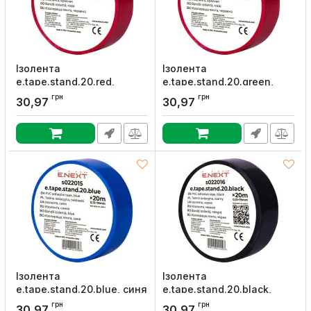
Ізолента
Ізолента
e.tape.stand.20.red,
e.tape.stand.20.green,
червона (20м), E.NEXT
зелена (20м), E.NEXT
грн
грн
30,97
30,97
Артикул:
s022011
Артикул:
s022013
Ізолента
Ізолента
e.tape.stand.20.blue, синя
e.tape.stand.20.black,
(20м), E.NEXT
чорна (20м), E.NEXT
грн
грн
30,97
30,97