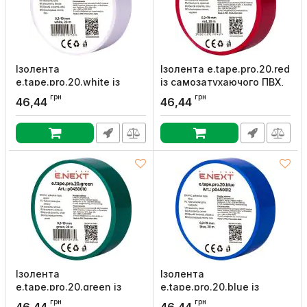
Ізолента
Ізолента e.tape.pro.20.red
e.tape.pro.20.white із
із самозатухаючого ПВХ,
самозатухаючого ПВХ,
червона (20м), E.NEXT
грн
грн
46,44
46,44
біла (20м), E.NEXT
Артикул:
p0450008
Артикул:
p0450011
Ізолента
Ізолента
e.tape.pro.20.green із
e.tape.pro.20.blue із
самозатухаючого ПВХ,
самозатухаючого ПВХ,
грн
грн