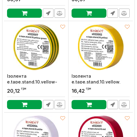
Артикул:
s022015
Артикул:
s022016
Ізолента
Ізолента
e.tape.stand.10.yellow-
e.tape.stand.10.yellow,
green, жовто-зелена
жовта (10м), E.NEXT
грн
грн
20,12
16,42
(10м), E.NEXT
Артикул:
s022002
Артикул:
s022007