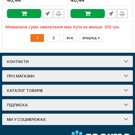
46,44
46,44
зелена (20м), E.NEXT
синя (20м), E.NEXT
Артикул:
p0450010
Артикул:
p0450012
Мінімальна сума замовлення має бути не менше: 200 грн
1
2
все
вперед »
КОНТАКТИ
ПРО МАГАЗИН
КАТАЛОГ ТОВАРІВ
ПІДПИСКА
МИ У СОЦМЕРЕЖАХ: