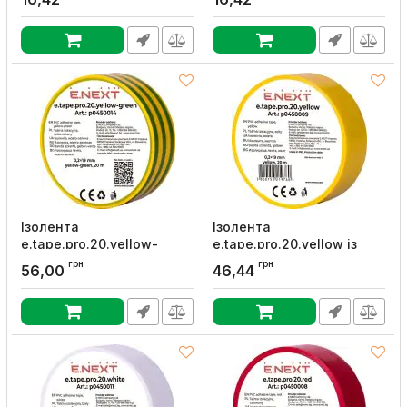
Артикул:
s022005
Артикул:
s022006
Ізолента
Ізолента
e.tape.pro.20.yellow-
e.tape.pro.20.yellow із
green із самозатухаючого
самозатухаючого ПВХ,
грн
грн
56,00
46,44
ПВХ, жовто-зелена (20м),
жовта (20м), E.NEXT
E.NEXT
Артикул:
p0450009
Артикул:
p0450014