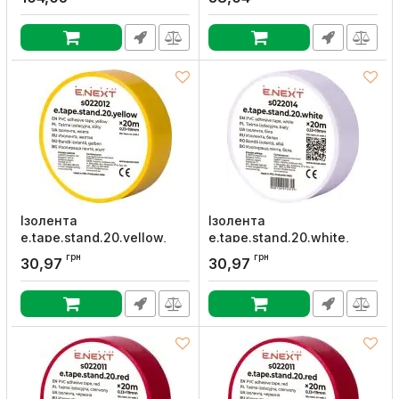
E.NEXT
(20м), E.NEXT
Артикул:
p054001
Артикул:
s022017
Ізолента
Ізолента
e.tape.stand.20.yellow,
e.tape.stand.20.white,
жовта (20м), E.NEXT
біла (20м), E.NEXT
грн
грн
30,97
30,97
Артикул:
s022012
Артикул:
s022014