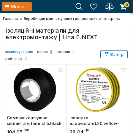
0
Меню
Головна
Вироби для монтажу електропроводки
Ізострічка
Ізоляційні матеріали для
електромонтажу | Lina E.NEXT
замовчуванням
ціною
назвою
Фільтр
рейтингу
Самовулканізуюча
Ізолента
ізолента e.tape.sf.5.black,
e.tape.stand.20.yellow-
0,8ммх25ммх5м, чорна,
green, жовто-зелена
грн
грн
104,05
38,04