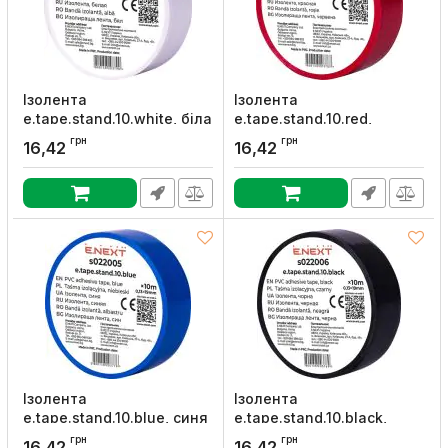
Ізолента
Ізолента
e.tape.stand.10.white, біла
e.tape.stand.10.red,
(10м), E.NEXT
червона (10м), E.NEXT
грн
грн
16,42
16,42
Артикул:
s022004
Артикул:
s022001
Ізолента
Ізолента
e.tape.stand.10.blue, синя
e.tape.stand.10.black,
(10м), E.NEXT
чорна (10м), E.NEXT
грн
грн
16,42
16,42