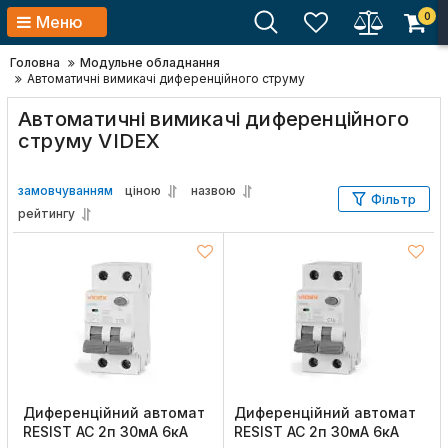
0
Меню
Головна
Модульне обладнання
Автоматичні вимикачі диференційного струму
Автоматичні вимикачі диференційного
струму VIDEX
замовчуванням
ціною
назвою
Фільтр
рейтингу
Диференційний автомат
Диференційний автомат
RESIST АС 2п 30мА 6кА
RESIST АС 2п 30мА 6кА