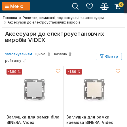
0
Меню
Головна
Розетки, вимикачі, подовжувачі та аксесуари
Аксесуари до електроустановчих виробів
Аксесуари до електроустановчих
виробів VIDEX
замовчуванням
ціною
назвою
Фільтр
рейтингу
-1.89 %
-1.89 %
Заглушка для рамки біла
Заглушка для рамки
BINERA, Videx
кремова BINERA, Videx