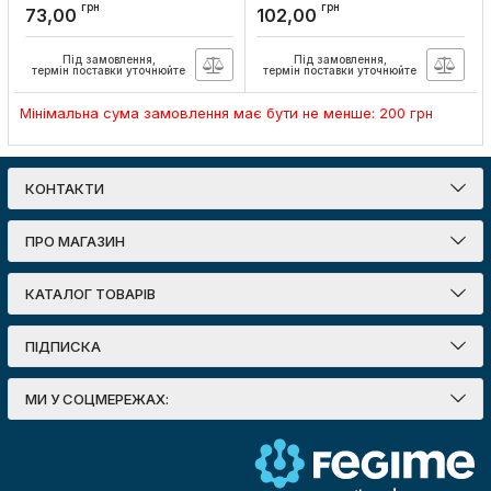
білий BINERA, Videx
чорний графіт BINERA,
грн
грн
73,00
102,00
Videx
Артикул:
VF-BNMB2-W
Артикул:
VF-BNMB2-BG
Під замовлення,
Під замовлення,
термін поставки уточнюйте
термін поставки уточнюйте
Мінімальна сума замовлення має бути не менше: 200 грн
КОНТАКТИ
ПРО МАГАЗИН
КАТАЛОГ ТОВАРІВ
ПІДПИСКА
МИ У СОЦМЕРЕЖАХ: