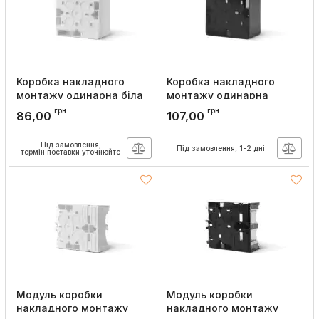
Коробка накладного
Коробка накладного
монтажу одинарна біла
монтажу одинарна
BINERA, Videx
чорний графіт BINERA,
грн
грн
86,00
107,00
Videx
Артикул:
VF-BNMB1-W
Артикул:
VF-BNMB1-BG
Під замовлення,
Під замовлення, 1-2 дні
термін поставки уточнюйте
Модуль коробки
Модуль коробки
накладного монтажу
накладного монтажу