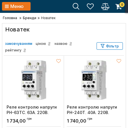
0
Меню
Головна
Бренди
Новатек
Новатек
замовчуванням
ціною
назвою
Фільтр
рейтингу
Реле контролю напруги
Реле контролю напруги
РН-63ТС, 63А, 220В,
РН-240Т, 40А, 220В,
Новатек
Новатек
грн
грн
1 734,00
1 740,00
Артикул:
NTRN06302
Артикул:
NTRN240T2