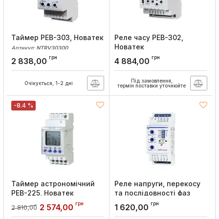
Таймер РЕВ-303, Новатек
Реле часу РЕВ-302,
Новатек
Артикул:
NTRV30300
Артикул:
NTRV30200
грн
грн
2 838,00
4 884,00
Під замовлення,
Очікується, 1-2 дні
термін поставки уточнюйте
-8.4 %
Таймер астрономічний
Реле напруги, перекосу
РЕВ-225, Новатек
та послідовності фаз
RNPP-311M.24, Новатек
Артикул:
NTRV22500
грн
грн
2 574,00
1 620,00
2 810,00
Артикул:
NTRNP311D