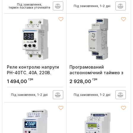
Під замовлення,
Під замовлення, 1-2 дні
термін поставки уточнюйте
Реле контролю напруги
Програмований
РН-40ТС, 40А, 220В,
астрономічний таймер з
Новатек
WI-FI ЕМ-130 (Standart),
грн
грн
1 494,00
2 928,00
Новатек
Артикул:
NTRN04002
Артикул:
NTRV13000
Під замовлення, 1-2 дні
Під замовлення, 1-2 дні