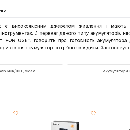
уки
idex є високоякісним джерелом живлення і мають
інструментах. З переваг даного типу акумуляторів не
Y FOR USЕ", говорить про готовність акумулятора 
користання акумулятор потрібно зарядити. Застосовуют
Ah bulk/1шт, Videx
Акумулятори H