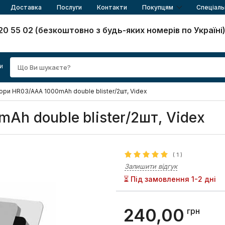
Доставка
Послуги
Контакти
Покупцям
Спеціаль
20 55 02 (безкоштовно з будь-яких номерів по Україні
и
ори HR03/AAA 1000mAh double blister/2шт, Videx
h double blister/2шт, Videx
(
1
)
Залишити відгук
⏳ Під замовлення 1-2 дні
240,00
грн