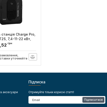
 станція Charge Pro,
xT2S, 7,4-11-22 кВт,
зі зв’язком з TIC,
грн
6,52
r Electric
VB4S22N40
 замовлення,
оставки уточнюйте
Підписка
та аксесуари
Отримуйте тільки корисні статті!
Підписатися