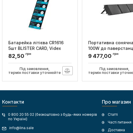
Батарейка літієва CR1616
Портативна сонячна
5шт BLISTER CARD, Videx
100W до паверстанці
HAVIT
грн
грн
Артикул:
CR1616 5pc
82,50
9 477,00
Артикул:
HV-J300 solar pan
Під замовлення,
Під замовлення,
термін поставки уточнюйте
термін поставки уточн
Контакти
Про магазин
0 800 20 55 02 (безкоштовно з будь-яких номерів
Статті
по Україні)
Часті питання
info@lina.sale
Доставка