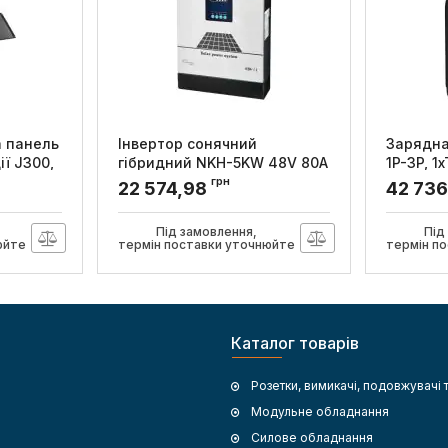
 панель
Інвертор сонячний
Зарядна
ї J300,
гібридний NKH-5KW 48V 80А
1P-3P, 1
MPPT з функцією заряду,
16-32A, 
грн
22 574,98
42 73
DeLux
Schneide
el
Артикул:
90021795
Артикул:
E
Під замовлення,
Під
юйте
термін поставки уточнюйте
термін п
Каталог товарів
Розетки, вимикачі, подовжувачі 
Модульне обладнання
Силове обладнання