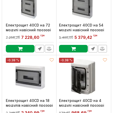
Електрощит 40CD на 72
Електрощит 40CD на 54
модулі навісний прозорі
модулі навісний прозорі
дверцята IP65, GEWISS
дверцята IP65, GEWISS
грн
грн
7 228,60
5 379,42
7 256,26
5 400,00
Артикул:
GW40109
Артикул:
GW40108
-0.38 %
-0.38 %
Електрощит 40CD на 18
Електрощит 40CD на 4
модулів навісний прозорі
модулі навісний прозорі
дверцята IP65, GEWISS
дверцята IP65, GEWISS
грн
грн
2 340,99
968,69
2 349,95
972,40