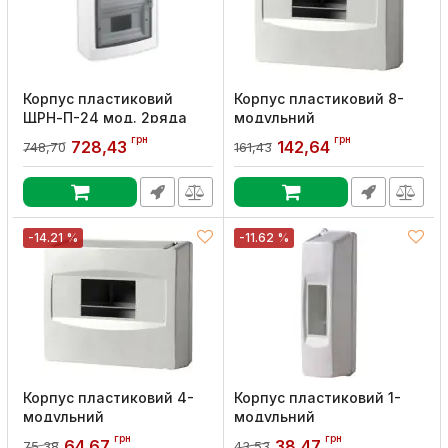
Корпус пластиковий
Корпус пластиковий 8-
ЩРН-П-24 мод. 2ряда
модульний
навісний 295х337х100
e.plbox.stand.08, без
грн
грн
728,43
142,64
748,70
161,43
IP40 UEC
дверцят
Артикул:
MDK23-N-24-40-UEC
Артикул:
CSU1035
-14.21 %
-11.62 %
Корпус пластиковий 4-
Корпус пластиковий 1-
модульний
модульний
e.plbox.stand.04, без
e.plbox.stand.01, без
грн
грн
64,67
38,47
75,38
43,53