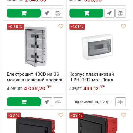
Артикул:
GW40106
Артикул:
GW40101
-0.38 %
-1.01 %
Електрощит 40CD на 36
Корпус пластиковий
модулів навісний прозорі
ЩРН-П-12 мод. 1ряд
дверцята IP65, GEWISS
навісний 294х220х100
грн
грн
4 036,20
433,12
4 051,64
437,54
IP40 UEC
Артикул:
GW40105
Артикул:
MDK23-N-12-40-UEC
Під замовлення, 1-2 дні
-23 %
-23 %