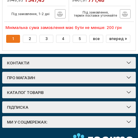
1 347,45
771,48
навісний, чорний з
навісний, чорний з
непрозорими
непрозорими
Під замовлення,
дверцятами IP40
дверцятами IP40
Під замовлення, 1-2 дні
термін поставки уточнюйте
Артикул:
CP32924B
Артикул:
CP32912B
Мінімальна сума замовлення має бути не менше: 200 грн
1
2
3
4
5
все
вперед »
КОНТАКТИ
ПРО МАГАЗИН
КАТАЛОГ ТОВАРІВ
ПІДПИСКА
МИ У СОЦМЕРЕЖАХ: