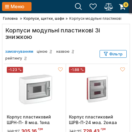
0
Меню
Головна
Корпуси, щитки, шафи
Корпуси модульні пластикові
Корпуси модульні пластикові Зі
знижкою
замовчуванням
ціною
назвою
Фільтр
рейтингу
-1.23 %
-1.88 %
Корпус пластиковий
Корпус пластиковий
ЩРН-П- 8 мод. 1ряд
ЩРВ-П-24 мод. 2ряда
навісний 230х175х100
вбудований 285х330х100
грн
грн
305,16
728,43
308,97
742,35