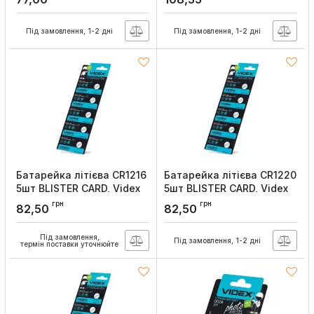
Артикул:
AG9/10B/1.5V
Під замовлення, 1-2 дні
Під замовлення, 1-2 дні
Батарейка літієва CR1216
Батарейка літієва CR1220
5шт BLISTER CARD, Videx
5шт BLISTER CARD, Videx
Артикул:
CR1216 5pc
Артикул:
CR1220 5pc
грн
грн
82,50
82,50
Під замовлення,
Під замовлення, 1-2 дні
термін поставки уточнюйте