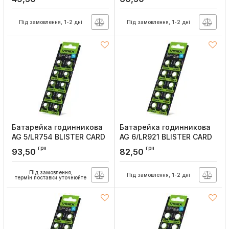
Артикул:
AG3/10B/1.5V
Артикул:
AG4/10B/1.5V
Під замовлення, 1-2 дні
Під замовлення, 1-2 дні
Батарейка годинникова
Батарейка годинникова
AG 5/LR754 BLISTER CARD
AG 6/LR921 BLISTER CARD
10 шт, Videx
10 шт, Videx
грн
грн
93,50
82,50
Артикул:
AG5/10B/1.5V
Артикул:
AG6/10B/1.5V
Під замовлення,
Під замовлення, 1-2 дні
термін поставки уточнюйте