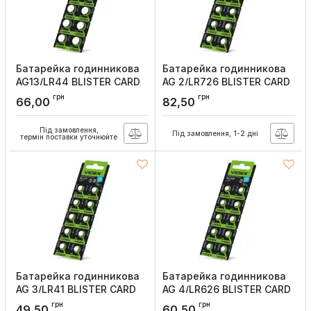
Батарейка годинникова
Батарейка годинникова
AG13/LR44 BLISTER CARD
AG 2/LR726 BLISTER CARD
10 шт, Videx
10 шт, Videx
грн
грн
66,00
82,50
Артикул:
AG13/10B/1.5V
Артикул:
AG2/10B/1.5V
Під замовлення,
Під замовлення, 1-2 дні
термін поставки уточнюйте
Батарейка годинникова
Батарейка годинникова
AG 3/LR41 BLISTER CARD
AG 4/LR626 BLISTER CARD
10 шт, Videx
10 шт, Videx
грн
грн
49,50
60,50