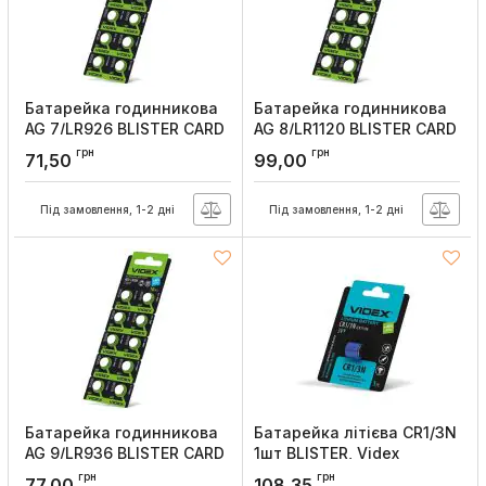
Батарейка годинникова
Батарейка годинникова
AG 7/LR926 BLISTER CARD
AG 8/LR1120 BLISTER CARD
10 шт, Videx
10 шт, Videx
грн
грн
71,50
99,00
Артикул:
AG7/10B/1.5V
Артикул:
AG8/10B/1.5V
Під замовлення, 1-2 дні
Під замовлення, 1-2 дні
Батарейка годинникова
Батарейка літієва CR1/3N
AG 9/LR936 BLISTER CARD
1шт BLISTER, Videx
10 шт, Videx
Артикул:
CR1/3N 1pc
грн
грн
77,00
108,35