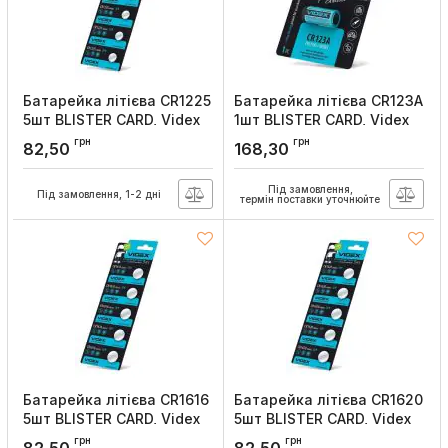
Батарейка літієва CR1225
Батарейка літієва CR123A
5шт BLISTER CARD, Videx
1шт BLISTER CARD, Videx
Артикул:
CR1225 5pc
Артикул:
CR123A 1pc
грн
грн
82,50
168,30
Під замовлення,
Під замовлення, 1-2 дні
термін поставки уточнюйте
Батарейка літієва CR1616
Батарейка літієва CR1620
5шт BLISTER CARD, Videx
5шт BLISTER CARD, Videx
Артикул:
CR1616 5pc
Артикул:
CR1620 5pc
грн
грн