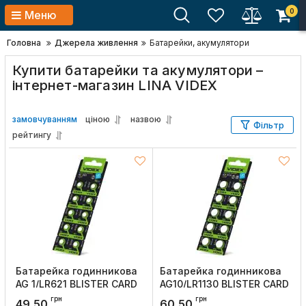
0
Меню
Головна
Джерела живлення
Батарейки, акумулятори
Купити батарейки та акумулятори –
інтернет-магазин LINA VIDEX
замовчуванням
ціною
назвою
Фільтр
рейтингу
Батарейка годинникова
Батарейка годинникова
AG 1/LR621 BLISTER CARD
AG10/LR1130 BLISTER CARD
10 шт, Videx
10 шт, Videx
грн
грн
49,50
60,50